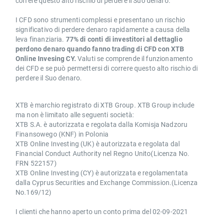
correre questo alto rischio di perdere il Suo denaro.
I CFD sono strumenti complessi e presentano un rischio
significativo di perdere denaro rapidamente a causa della
leva finanziaria.
77% di conti di investitori al dettaglio
perdono denaro quando fanno trading di CFD con XTB
Online Invesing CY.
Valuti se comprende il funzionamento
dei CFD e se può permettersi di correre questo alto rischio di
perdere il Suo denaro.
XTB è marchio registrato di XTB Group. XTB Group include
ma non è limitato alle seguenti società:
XTB S.A. è autorizzata e regolata dalla Komisja Nadzoru
Finansowego (KNF) in Polonia
XTB Online Investing (UK) è autorizzata e regolata dal
Financial Conduct Authority nel Regno Unito(Licenza No.
FRN 522157)
XTB Online Investing (CY) è autorizzata e regolamentata
dalla Cyprus Securities and Exchange Commission.(Licenza
No.169/12)
I clienti che hanno aperto un conto prima del 02-09-2021