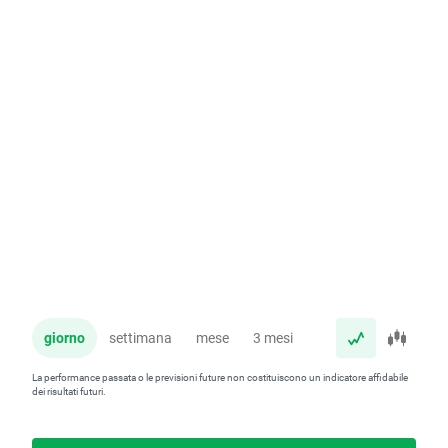
giorno
settimana
mese
3 mesi
anno
La performance passata o le previsioni future non costituiscono un indicatore affidabile
dei risultati futuri.