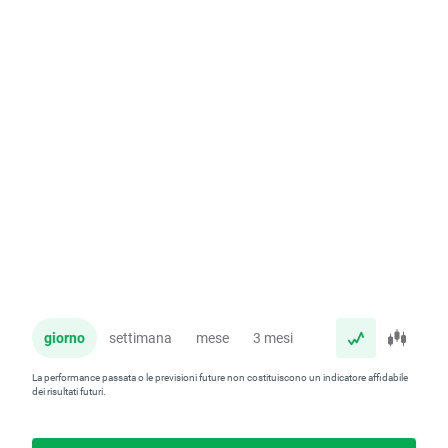
giorno
settimana
mese
3 mesi
anno
La performance passata o le previsioni future non costituiscono un indicatore affidabile
dei risultati futuri.