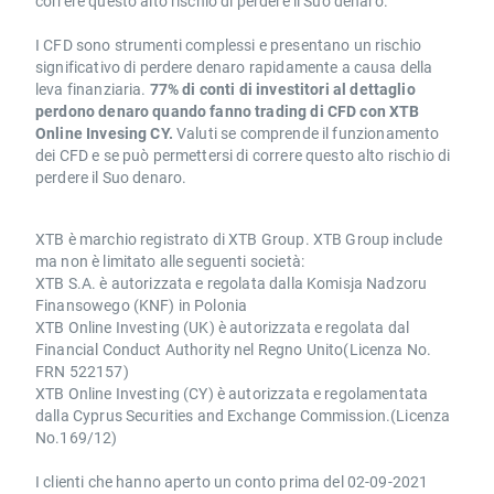
correre questo alto rischio di perdere il Suo denaro.
I CFD sono strumenti complessi e presentano un rischio
significativo di perdere denaro rapidamente a causa della
leva finanziaria.
77% di conti di investitori al dettaglio
perdono denaro quando fanno trading di CFD con XTB
Online Invesing CY.
Valuti se comprende il funzionamento
dei CFD e se può permettersi di correre questo alto rischio di
perdere il Suo denaro.
XTB è marchio registrato di XTB Group. XTB Group include
ma non è limitato alle seguenti società:
XTB S.A. è autorizzata e regolata dalla Komisja Nadzoru
Finansowego (KNF) in Polonia
XTB Online Investing (UK) è autorizzata e regolata dal
Financial Conduct Authority nel Regno Unito(Licenza No.
FRN 522157)
XTB Online Investing (CY) è autorizzata e regolamentata
dalla Cyprus Securities and Exchange Commission.(Licenza
No.169/12)
I clienti che hanno aperto un conto prima del 02-09-2021