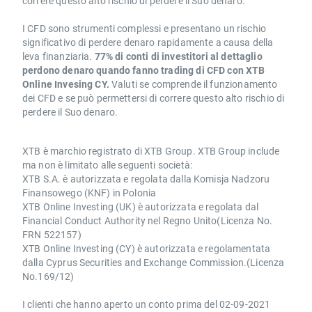
correre questo alto rischio di perdere il Suo denaro.
I CFD sono strumenti complessi e presentano un rischio
significativo di perdere denaro rapidamente a causa della
leva finanziaria.
77% di conti di investitori al dettaglio
perdono denaro quando fanno trading di CFD con XTB
Online Invesing CY.
Valuti se comprende il funzionamento
dei CFD e se può permettersi di correre questo alto rischio di
perdere il Suo denaro.
XTB è marchio registrato di XTB Group. XTB Group include
ma non è limitato alle seguenti società:
XTB S.A. è autorizzata e regolata dalla Komisja Nadzoru
Finansowego (KNF) in Polonia
XTB Online Investing (UK) è autorizzata e regolata dal
Financial Conduct Authority nel Regno Unito(Licenza No.
FRN 522157)
XTB Online Investing (CY) è autorizzata e regolamentata
dalla Cyprus Securities and Exchange Commission.(Licenza
No.169/12)
I clienti che hanno aperto un conto prima del 02-09-2021