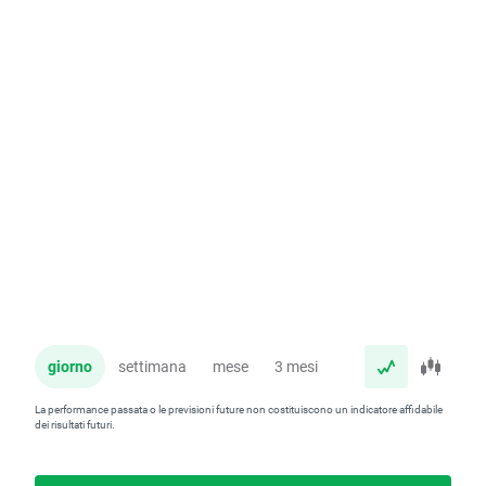
giorno
settimana
mese
3 mesi
anno
La performance passata o le previsioni future non costituiscono un indicatore affidabile
dei risultati futuri.