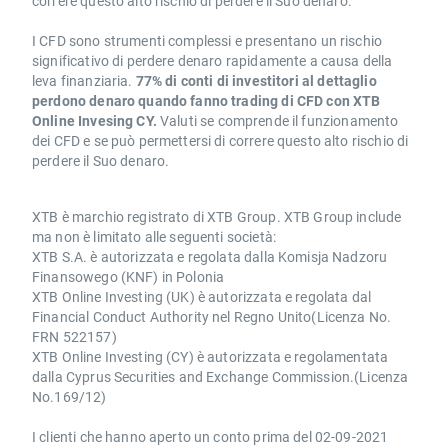
correre questo alto rischio di perdere il Suo denaro.
I CFD sono strumenti complessi e presentano un rischio
significativo di perdere denaro rapidamente a causa della
leva finanziaria.
77% di conti di investitori al dettaglio
perdono denaro quando fanno trading di CFD con XTB
Online Invesing CY.
Valuti se comprende il funzionamento
dei CFD e se può permettersi di correre questo alto rischio di
perdere il Suo denaro.
XTB è marchio registrato di XTB Group. XTB Group include
ma non è limitato alle seguenti società:
XTB S.A. è autorizzata e regolata dalla Komisja Nadzoru
Finansowego (KNF) in Polonia
XTB Online Investing (UK) è autorizzata e regolata dal
Financial Conduct Authority nel Regno Unito(Licenza No.
FRN 522157)
XTB Online Investing (CY) è autorizzata e regolamentata
dalla Cyprus Securities and Exchange Commission.(Licenza
No.169/12)
I clienti che hanno aperto un conto prima del 02-09-2021