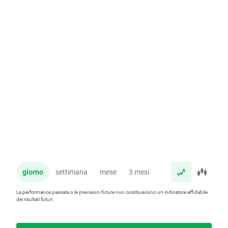
giorno
settimana
mese
3 mesi
anno
La performance passata o le previsioni future non costituiscono un indicatore affidabile
dei risultati futuri.