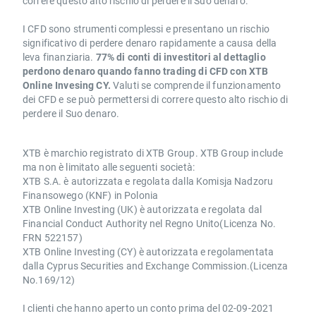
correre questo alto rischio di perdere il Suo denaro.
I CFD sono strumenti complessi e presentano un rischio
significativo di perdere denaro rapidamente a causa della
leva finanziaria.
77% di conti di investitori al dettaglio
perdono denaro quando fanno trading di CFD con XTB
Online Invesing CY.
Valuti se comprende il funzionamento
dei CFD e se può permettersi di correre questo alto rischio di
perdere il Suo denaro.
XTB è marchio registrato di XTB Group. XTB Group include
ma non è limitato alle seguenti società:
XTB S.A. è autorizzata e regolata dalla Komisja Nadzoru
Finansowego (KNF) in Polonia
XTB Online Investing (UK) è autorizzata e regolata dal
Financial Conduct Authority nel Regno Unito(Licenza No.
FRN 522157)
XTB Online Investing (CY) è autorizzata e regolamentata
dalla Cyprus Securities and Exchange Commission.(Licenza
No.169/12)
I clienti che hanno aperto un conto prima del 02-09-2021