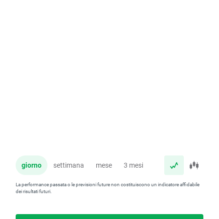
giorno
settimana
mese
3 mesi
anno
La performance passata o le previsioni future non costituiscono un indicatore affidabile
dei risultati futuri.