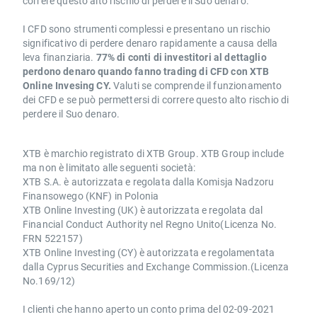
correre questo alto rischio di perdere il Suo denaro.
I CFD sono strumenti complessi e presentano un rischio
significativo di perdere denaro rapidamente a causa della
leva finanziaria.
77% di conti di investitori al dettaglio
perdono denaro quando fanno trading di CFD con XTB
Online Invesing CY.
Valuti se comprende il funzionamento
dei CFD e se può permettersi di correre questo alto rischio di
perdere il Suo denaro.
XTB è marchio registrato di XTB Group. XTB Group include
ma non è limitato alle seguenti società:
XTB S.A. è autorizzata e regolata dalla Komisja Nadzoru
Finansowego (KNF) in Polonia
XTB Online Investing (UK) è autorizzata e regolata dal
Financial Conduct Authority nel Regno Unito(Licenza No.
FRN 522157)
XTB Online Investing (CY) è autorizzata e regolamentata
dalla Cyprus Securities and Exchange Commission.(Licenza
No.169/12)
I clienti che hanno aperto un conto prima del 02-09-2021