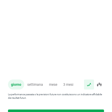
giorno
settimana
mese
3 mesi
anno
La performance passata o le previsioni future non costituiscono un indicatore affidabile
dei risultati futuri.