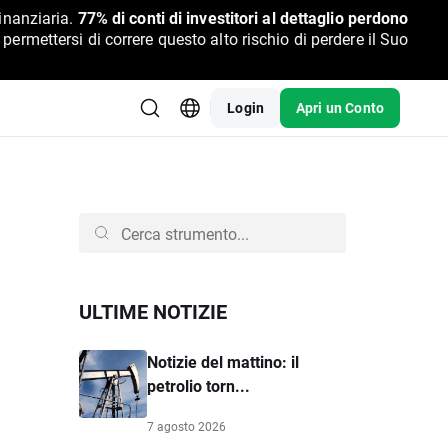
inanziaria.
77% di conti di investitori al dettaglio perdono
rmettersi di correre questo alto rischio di perdere il Suo
Login
Apri un Conto
ULTIME NOTIZIE
Notizie del mattino: il
petrolio torn...
7 agosto 2026