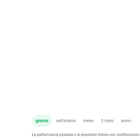
giorno
settimana
mese
3 mesi
anno
La performance passata o le previsioni future non costituiscono un