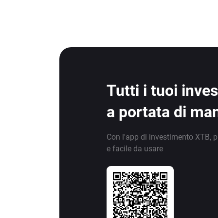
Tutti i tuoi inv
a portata di ma
Con l'app di investimento XTB, p
e facile da usare