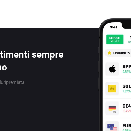
estimenti sempre
no
luripremiata