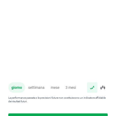
giorno
settimana
mese
3 mesi
anno
La performance passata o le previsioni future non costituiscono un indicatore affidabile
dei risultati futuri.