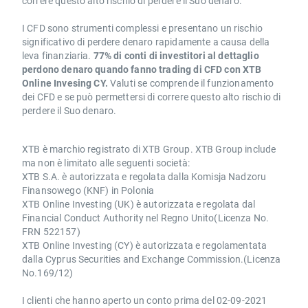
correre questo alto rischio di perdere il Suo denaro.
I CFD sono strumenti complessi e presentano un rischio
significativo di perdere denaro rapidamente a causa della
leva finanziaria.
77% di conti di investitori al dettaglio
perdono denaro quando fanno trading di CFD con XTB
Online Invesing CY.
Valuti se comprende il funzionamento
dei CFD e se può permettersi di correre questo alto rischio di
perdere il Suo denaro.
XTB è marchio registrato di XTB Group. XTB Group include
ma non è limitato alle seguenti società:
XTB S.A. è autorizzata e regolata dalla Komisja Nadzoru
Finansowego (KNF) in Polonia
XTB Online Investing (UK) è autorizzata e regolata dal
Financial Conduct Authority nel Regno Unito(Licenza No.
FRN 522157)
XTB Online Investing (CY) è autorizzata e regolamentata
dalla Cyprus Securities and Exchange Commission.(Licenza
No.169/12)
I clienti che hanno aperto un conto prima del 02-09-2021