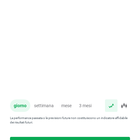
giorno
settimana
mese
3 mesi
anno
La performance passata o le previsioni future non costituiscono un indicatore affidabile
dei risultati futuri.