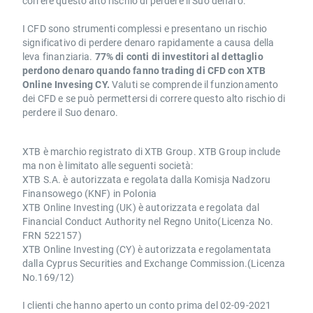
correre questo alto rischio di perdere il Suo denaro.
I CFD sono strumenti complessi e presentano un rischio
significativo di perdere denaro rapidamente a causa della
leva finanziaria.
77% di conti di investitori al dettaglio
perdono denaro quando fanno trading di CFD con XTB
Online Invesing CY.
Valuti se comprende il funzionamento
dei CFD e se può permettersi di correre questo alto rischio di
perdere il Suo denaro.
XTB è marchio registrato di XTB Group. XTB Group include
ma non è limitato alle seguenti società:
XTB S.A. è autorizzata e regolata dalla Komisja Nadzoru
Finansowego (KNF) in Polonia
XTB Online Investing (UK) è autorizzata e regolata dal
Financial Conduct Authority nel Regno Unito(Licenza No.
FRN 522157)
XTB Online Investing (CY) è autorizzata e regolamentata
dalla Cyprus Securities and Exchange Commission.(Licenza
No.169/12)
I clienti che hanno aperto un conto prima del 02-09-2021