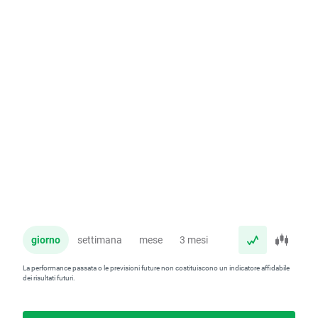
giorno
settimana
mese
3 mesi
anno
La performance passata o le previsioni future non costituiscono un indicatore affidabile
dei risultati futuri.