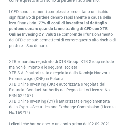
correre questo alto rischio di perdere il Suo denaro.
I CFD sono strumenti complessi e presentano un rischio
significativo di perdere denaro rapidamente a causa della
leva finanziaria.
77% di conti di investitori al dettaglio
perdono denaro quando fanno trading di CFD con XTB
Online Invesing CY.
Valuti se comprende il funzionamento
dei CFD e se può permettersi di correre questo alto rischio di
perdere il Suo denaro.
XTB è marchio registrato di XTB Group. XTB Group include
ma non è limitato alle seguenti società:
XTB S.A. è autorizzata e regolata dalla Komisja Nadzoru
Finansowego (KNF) in Polonia
XTB Online Investing (UK) è autorizzata e regolata dal
Financial Conduct Authority nel Regno Unito(Licenza No.
FRN 522157)
XTB Online Investing (CY) è autorizzata e regolamentata
dalla Cyprus Securities and Exchange Commission.(Licenza
No.169/12)
I clienti che hanno aperto un conto prima del 02-09-2021