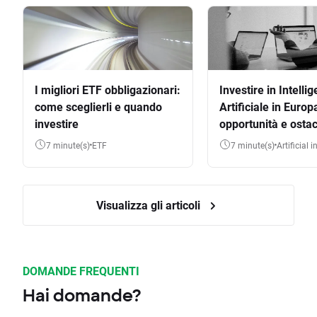
I migliori ETF obbligazionari:
Investire in Intelli
come sceglierli e quando
Artificiale in Europ
investire
opportunità e ostac
7 minute(s)
ETF
7 minute(s)
Artificial 
Visualizza gli articoli
DOMANDE FREQUENTI
Hai domande?