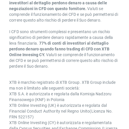
investitori al dettaglio perdono denaro a causa delle
negoziazioni in CFD con questo fornitore.
Valuti se
comprende il funzionamento dei CFD e se può permettersi di
correre questo alto rischio di perdere il Suo denaro.
I CFD sono strumenti complessi e presentano un rischio
significativo di perdere denaro rapidamente a causa della
leva finanziaria.
77% di conti di investitori al dettaglio
perdono denaro quando fanno trading di CFD con XTB
Online Invesing CY.
Valuti se comprende il funzionamento
dei CFD e se può permettersi di correre questo alto rischio di
perdere il Suo denaro.
XTB è marchio registrato di XTB Group. XTB Group include
ma non è limitato alle seguenti società:
XTB S.A. è autorizzata e regolata dalla Komisja Nadzoru
Finansowego (KNF) in Polonia
XTB Online Investing (UK) è autorizzata e regolata dal
Financial Conduct Authority nel Regno Unito(Licenza No.
FRN 522157)
XTB Online Investing (CY) è autorizzata e regolamentata
dalla Cyprus Securities and Exchange Commission.(Licenza