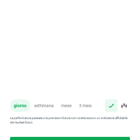
giorno
settimana
mese
3 mesi
anno
La performance passata o le previsioni future non costituiscono un indicatore affidabile
dei risultati futuri.