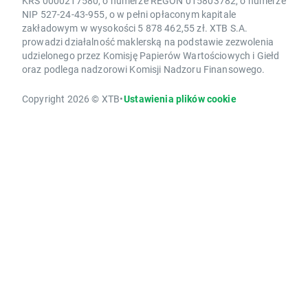
KRS 0000217580, o numerze REGON 015803782, o numerze
NIP 527-24-43-955, o w pełni opłaconym kapitale
zakładowym w wysokości 5 878 462,55 zł. XTB S.A.
prowadzi działalność maklerską na podstawie zezwolenia
udzielonego przez Komisję Papierów Wartościowych i Giełd
oraz podlega nadzorowi Komisji Nadzoru Finansowego.
Copyright 2026 © XTB
•
Ustawienia plików cookie