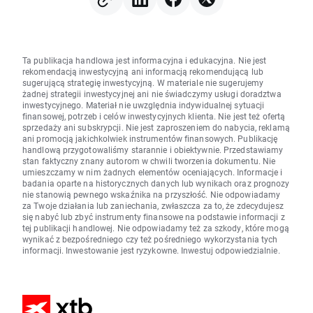
Ta publikacja handlowa jest informacyjna i edukacyjna. Nie jest
rekomendacją inwestycyjną ani informacją rekomendującą lub
sugerującą strategię inwestycyjną. W materiale nie sugerujemy
żadnej strategii inwestycyjnej ani nie świadczymy usługi doradztwa
inwestycyjnego. Materiał nie uwzględnia indywidualnej sytuacji
finansowej, potrzeb i celów inwestycyjnych klienta. Nie jest też ofertą
sprzedaży ani subskrypcji. Nie jest zaproszeniem do nabycia, reklamą
ani promocją jakichkolwiek instrumentów finansowych. Publikację
handlową przygotowaliśmy starannie i obiektywnie. Przedstawiamy
stan faktyczny znany autorom w chwili tworzenia dokumentu. Nie
umieszczamy w nim żadnych elementów oceniających. Informacje i
badania oparte na historycznych danych lub wynikach oraz prognozy
nie stanowią pewnego wskaźnika na przyszłość. Nie odpowiadamy
za Twoje działania lub zaniechania, zwłaszcza za to, że zdecydujesz
się nabyć lub zbyć instrumenty finansowe na podstawie informacji z
tej publikacji handlowej. Nie odpowiadamy też za szkody, które mogą
wynikać z bezpośredniego czy też pośredniego wykorzystania tych
informacji. Inwestowanie jest ryzykowne. Inwestuj odpowiedzialnie.