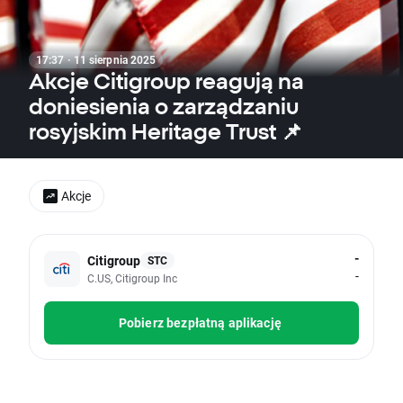
17:37 · 11 sierpnia 2025
Akcje Citigroup reagują na
doniesienia o zarządzaniu
rosyjskim Heritage Trust 📌
Akcje
-
Citigroup
STC
-
C.US, Citigroup Inc
Pobierz bezpłatną aplikację