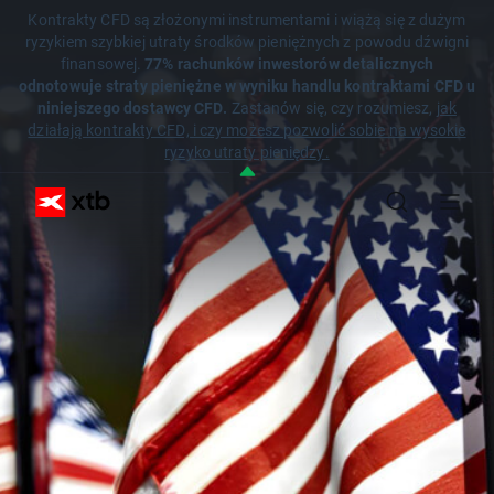
Kontrakty CFD są złożonymi instrumentami i wiążą się z dużym
ryzykiem szybkiej utraty środków pieniężnych z powodu dźwigni
finansowej.
77% rachunków inwestorów detalicznych
odnotowuje straty pieniężne w wyniku handlu kontraktami CFD u
niniejszego dostawcy CFD.
Zastanów się, czy rozumiesz,
jak
działają kontrakty CFD, i czy możesz pozwolić sobie na wysokie
ryzyko utraty pieniędzy.