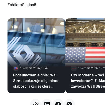
Źródło: xStation5
6 sierpnia 2026, 19:47
6 sierpnia 2026, 19:
Podsumowanie dnia: Wall
Czy Moderna wróci 
Street pokazuje siłę mimo
inwestorów? 🚩 Akcje
słabości akcji sektora
zawodzą Wall Stre
pamięci 🗽 WIG20 zamyka
nowej szczepionki
sesję powyżej 4000
punktów