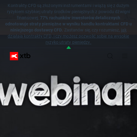
Kontrakty CFD są złożonymi instrumentami i wiążą się z dużym
ryzykiem szybkiej utraty środków pieniężnych z powodu dźwigni
finansowej.
77% rachunków inwestorów detalicznych
odnotowuje straty pieniężne w wyniku handlu kontraktami CFD u
niniejszego dostawcy CFD.
Zastanów się, czy rozumiesz,
jak
działają kontrakty CFD, i czy możesz pozwolić sobie na wysokie
ryzyko utraty pieniędzy.