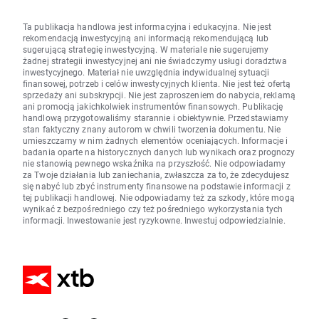
Ta publikacja handlowa jest informacyjna i edukacyjna. Nie jest
rekomendacją inwestycyjną ani informacją rekomendującą lub
sugerującą strategię inwestycyjną. W materiale nie sugerujemy
żadnej strategii inwestycyjnej ani nie świadczymy usługi doradztwa
inwestycyjnego. Materiał nie uwzględnia indywidualnej sytuacji
finansowej, potrzeb i celów inwestycyjnych klienta. Nie jest też ofertą
sprzedaży ani subskrypcji. Nie jest zaproszeniem do nabycia, reklamą
ani promocją jakichkolwiek instrumentów finansowych. Publikację
handlową przygotowaliśmy starannie i obiektywnie. Przedstawiamy
stan faktyczny znany autorom w chwili tworzenia dokumentu. Nie
umieszczamy w nim żadnych elementów oceniających. Informacje i
badania oparte na historycznych danych lub wynikach oraz prognozy
nie stanowią pewnego wskaźnika na przyszłość. Nie odpowiadamy
za Twoje działania lub zaniechania, zwłaszcza za to, że zdecydujesz
się nabyć lub zbyć instrumenty finansowe na podstawie informacji z
tej publikacji handlowej. Nie odpowiadamy też za szkody, które mogą
wynikać z bezpośredniego czy też pośredniego wykorzystania tych
informacji. Inwestowanie jest ryzykowne. Inwestuj odpowiedzialnie.