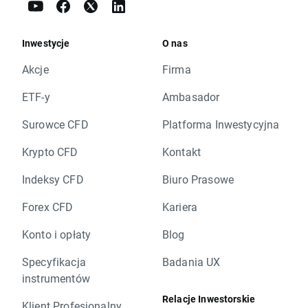
Inwestycje
O nas
Akcje
Firma
ETF-y
Ambasador
Surowce CFD
Platforma Inwestycyjna
Krypto CFD
Kontakt
Indeksy CFD
Biuro Prasowe
Forex CFD
Kariera
Konto i opłaty
Blog
Specyfikacja
Badania UX
instrumentów
Relacje Inwestorskie
Klient Profesjonalny