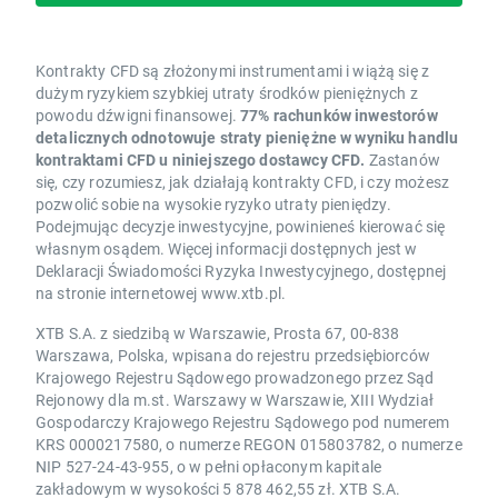
Kontrakty CFD są złożonymi instrumentami i wiążą się z
dużym ryzykiem szybkiej utraty środków pieniężnych z
powodu dźwigni finansowej.
77% rachunków inwestorów
detalicznych odnotowuje straty pieniężne w wyniku handlu
kontraktami CFD u niniejszego dostawcy CFD.
Zastanów
się, czy rozumiesz, jak działają kontrakty CFD, i czy możesz
pozwolić sobie na wysokie ryzyko utraty pieniędzy.
Podejmując decyzje inwestycyjne, powinieneś kierować się
własnym osądem. Więcej informacji dostępnych jest w
Deklaracji Świadomości Ryzyka Inwestycyjnego, dostępnej
na stronie internetowej www.xtb.pl.
XTB S.A. z siedzibą w Warszawie, Prosta 67, 00-838
Warszawa, Polska, wpisana do rejestru przedsiębiorców
Krajowego Rejestru Sądowego prowadzonego przez Sąd
Rejonowy dla m.st. Warszawy w Warszawie, XIII Wydział
Gospodarczy Krajowego Rejestru Sądowego pod numerem
KRS 0000217580, o numerze REGON 015803782, o numerze
NIP 527-24-43-955, o w pełni opłaconym kapitale
zakładowym w wysokości 5 878 462,55 zł. XTB S.A.