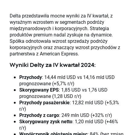
Delta przedstawiła mocne wyniki za IV kwartał, z
wyraźnym wzrostem w segmentach podróży
międzynarodowych i korporacyjnych. Strategia
produktów premium nadal zyskuje na dynamice.
Spółka odnotowała wzrost sprzedaży podróży
korporacyjnych oraz znaczący wzrost przychodów z
partnerstwa z American Express.
Wyniki Delty za IV kwartał 2024:
Przychody
: 14,44 mld USD vs 14,16 mld USD
prognozowane (+5,7% r/r)
Skorygowany EPS
: 1,85 USD vs 1,76 USD
prognozowane (1,28 USD r/r)
Przychody pasażerskie
: 12,82 mld USD (+5,3%
r/r)
Przychody z cargo
: 249 mln USD (+32% r/r)
Skorygowany zysk netto
: 1,20 mld USD (+46%
r/r)
Współczynnik obłożenia miejsc
: 84% (bez zmian