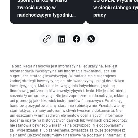
zwrócić uwagę w
w cieniu słabego r
nadchodzącym tygodniu
pracy
na GPW (10–14 sierpnia)
Ta publikacja handlowa jest informacyjna i edukacyjna. Nie jest
rekomendacją inwestycyjną ani informacją rekomendującą lub
sugerującą strategię inwestycyjną. W materiale nie sugerujemy
żadnej strategii inwestycyjnej ani nie świadczymy usługi doradztwa
inwestycyjnego. Materiał nie uwzględnia indywidualnej sytuacji
finansowej, potrzeb i celów inwestycyjnych klienta. Nie jest też ofertą
sprzedaży ani subskrypcji. Nie jest zaproszeniem do nabycia, reklamą
ani promocją jakichkolwiek instrumentów finansowych. Publikację
handlową przygotowaliśmy starannie i obiektywnie. Przedstawiamy
stan faktyczny znany autorom w chwili tworzenia dokumentu. Nie
umieszczamy w nim żadnych elementów oceniających. Informacje i
badania oparte na historycznych danych lub wynikach oraz prognozy
nie stanowią pewnego wskaźnika na przyszłość. Nie odpowiadamy
za Twoje działania lub zaniechania, zwłaszcza za to, że zdecydujesz
się nabyć lub zbyć instrumenty finansowe na podstawie informacji z