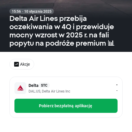
15:56 · 10 stycznia 2025
Delta Air Lines przebija
oczekiwania w 4Q i przewiduje
mocny wzrost w 2025 r. na fali
popytu na podróże premium 📊
Akcje
-
Delta
STC
-
DAL.US, Delta Air Lines Inc
Pobierz bezpłatną aplikację