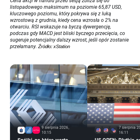
Cena akcji w handlu przed sesją zbliża się do
listopadowego maksimum na poziomie 65,87 USD,
kluczowego poziomu, który pokrywa się z luką
wzrostową z grudnia, kiedy cena wzrosła o 2% na
otwarciu. RSI wskazuje na byczą dywergencję,
podczas gdy MACD jest bliski byczego przecięcia, co
sugeruje potencjalny dalszy wzrost, jeśli opór zostanie
przełamany.
Źródło: xStation
9 sierpnia 2026,
7 sierpnia 2
10:15
16:11
Spółki, na które warto
US OPEN: Płytkie o