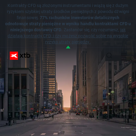
Kontrakty CFD są złożonymi instrumentami i wiążą się z dużym
ryzykiem szybkiej utraty środków pieniężnych z powodu dźwigni
finansowej.
77% rachunków inwestorów detalicznych
odnotowuje straty pieniężne w wyniku handlu kontraktami CFD u
niniejszego dostawcy CFD.
Zastanów się, czy rozumiesz,
jak
działają kontrakty CFD, i czy możesz pozwolić sobie na wysokie
ryzyko utraty pieniędzy.