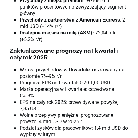
Przychody z miejsc premium
: Wzrost o 6
punktów procentowych przewyższający segment
główny
Przychody z partnerstwa z American Express
: 2
mld USD (+14% r/r)
Dostępne miejsca na milę (ASM):
72,04 mld
(+5,2% r/r)
Zaktualizowane prognozy na I kwartał i
cały rok 2025:
Wzrost przychodów w I kwartale: oczekiwany na
poziomie 7%-9% r/r
Prognoza EPS na I kwartał: 0,70-1,00 USD
Marża operacyjna w I kwartale: oczekiwane
6%-8%
EPS na cały rok 2025: przewidywane powyżej
7,35 USD
Wolne przepływy pieniężne: prognozowane
powyżej 4 mld USD w 2025 r.
Podział zysków dla pracowników: 1,4 mld USD do
wypłaty w lutym