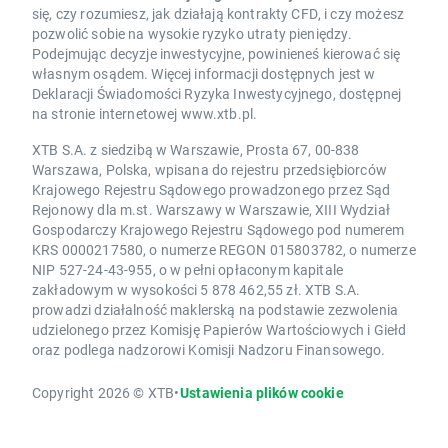
się, czy rozumiesz, jak działają kontrakty CFD, i czy możesz
pozwolić sobie na wysokie ryzyko utraty pieniędzy.
Podejmując decyzje inwestycyjne, powinieneś kierować się
własnym osądem. Więcej informacji dostępnych jest w
Deklaracji Świadomości Ryzyka Inwestycyjnego, dostępnej
na stronie internetowej www.xtb.pl.
XTB S.A. z siedzibą w Warszawie, Prosta 67, 00-838
Warszawa, Polska, wpisana do rejestru przedsiębiorców
Krajowego Rejestru Sądowego prowadzonego przez Sąd
Rejonowy dla m.st. Warszawy w Warszawie, XIII Wydział
Gospodarczy Krajowego Rejestru Sądowego pod numerem
KRS 0000217580, o numerze REGON 015803782, o numerze
NIP 527-24-43-955, o w pełni opłaconym kapitale
zakładowym w wysokości 5 878 462,55 zł. XTB S.A.
prowadzi działalność maklerską na podstawie zezwolenia
udzielonego przez Komisję Papierów Wartościowych i Giełd
oraz podlega nadzorowi Komisji Nadzoru Finansowego.
Copyright 2026 © XTB
•
Ustawienia plików cookie