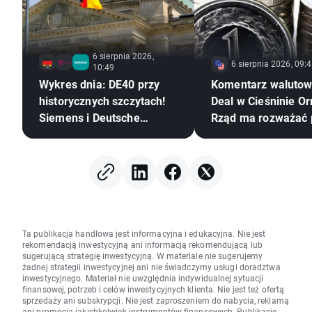
6 sierpnia 2026,
6 sierpnia 2026, 09:
10:49
Wykres dnia: DE40 przy
Komentarz walutow
historycznych szczytach!
Deal w Cieśninie O
Siemens i Deutsche
Rząd ma rozważać 
Telekom zaskakują
CPN
wynikami!
Ta publikacja handlowa jest informacyjna i edukacyjna. Nie jest
rekomendacją inwestycyjną ani informacją rekomendującą lub
sugerującą strategię inwestycyjną. W materiale nie sugerujemy
żadnej strategii inwestycyjnej ani nie świadczymy usługi doradztwa
inwestycyjnego. Materiał nie uwzględnia indywidualnej sytuacji
finansowej, potrzeb i celów inwestycyjnych klienta. Nie jest też ofertą
sprzedaży ani subskrypcji. Nie jest zaproszeniem do nabycia, reklamą
ani promocją jakichkolwiek instrumentów finansowych. Publikację