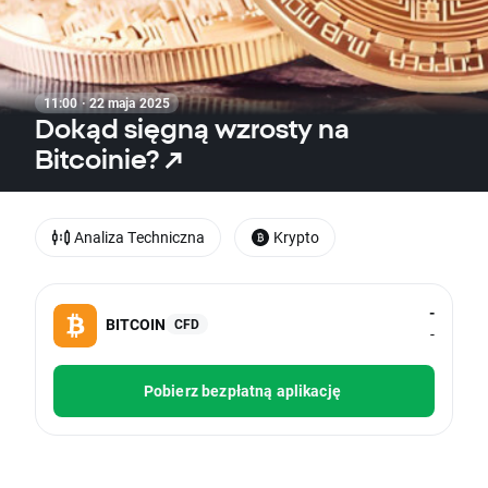
11:00 · 22 maja 2025
Dokąd sięgną wzrosty na
Bitcoinie? ↗️
Analiza Techniczna
Krypto
-
BITCOIN
CFD
-
Pobierz bezpłatną aplikację