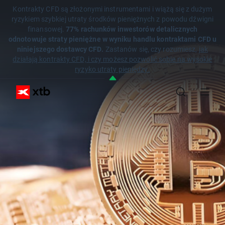
Kontrakty CFD są złożonymi instrumentami i wiążą się z dużym
ryzykiem szybkiej utraty środków pieniężnych z powodu dźwigni
finansowej.
77% rachunków inwestorów detalicznych
odnotowuje straty pieniężne w wyniku handlu kontraktami CFD u
niniejszego dostawcy CFD.
Zastanów się, czy rozumiesz,
jak
działają kontrakty CFD, i czy możesz pozwolić sobie na wysokie
ryzyko utraty pieniędzy.