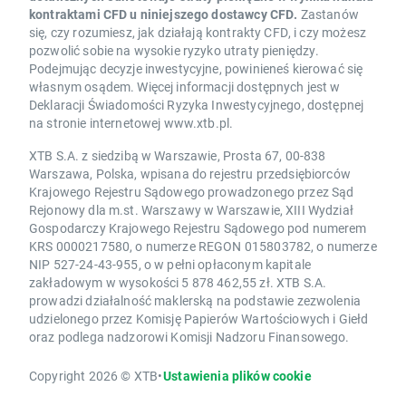
kontraktami CFD u niniejszego dostawcy CFD.
Zastanów
się, czy rozumiesz, jak działają kontrakty CFD, i czy możesz
pozwolić sobie na wysokie ryzyko utraty pieniędzy.
Podejmując decyzje inwestycyjne, powinieneś kierować się
własnym osądem. Więcej informacji dostępnych jest w
Deklaracji Świadomości Ryzyka Inwestycyjnego, dostępnej
na stronie internetowej www.xtb.pl.
XTB S.A. z siedzibą w Warszawie, Prosta 67, 00-838
Warszawa, Polska, wpisana do rejestru przedsiębiorców
Krajowego Rejestru Sądowego prowadzonego przez Sąd
Rejonowy dla m.st. Warszawy w Warszawie, XIII Wydział
Gospodarczy Krajowego Rejestru Sądowego pod numerem
KRS 0000217580, o numerze REGON 015803782, o numerze
NIP 527-24-43-955, o w pełni opłaconym kapitale
zakładowym w wysokości 5 878 462,55 zł. XTB S.A.
prowadzi działalność maklerską na podstawie zezwolenia
udzielonego przez Komisję Papierów Wartościowych i Giełd
oraz podlega nadzorowi Komisji Nadzoru Finansowego.
Copyright 2026 © XTB
•
Ustawienia plików cookie