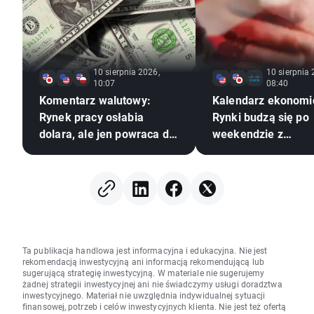
10 sierpnia 2026,
10 sierpnia 
10:07
08:40
Komentarz walutowy:
Kalendarz ekonomi
Rynek pracy osłabia
Rynki budzą się po
dolara, ale jen powraca do
weekendzie z
słabości
geopolitycznym pa
Ta publikacja handlowa jest informacyjna i edukacyjna. Nie jest
rekomendacją inwestycyjną ani informacją rekomendującą lub
sugerującą strategię inwestycyjną. W materiale nie sugerujemy
żadnej strategii inwestycyjnej ani nie świadczymy usługi doradztwa
inwestycyjnego. Materiał nie uwzględnia indywidualnej sytuacji
finansowej, potrzeb i celów inwestycyjnych klienta. Nie jest też ofertą