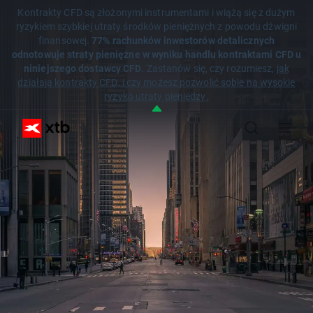
Kontrakty CFD są złożonymi instrumentami i wiążą się z dużym
ryzykiem szybkiej utraty środków pieniężnych z powodu dźwigni
finansowej.
77% rachunków inwestorów detalicznych
odnotowuje straty pieniężne w wyniku handlu kontraktami CFD u
niniejszego dostawcy CFD.
Zastanów się, czy rozumiesz,
jak
działają kontrakty CFD, i czy możesz pozwolić sobie na wysokie
ryzyko utraty pieniędzy.