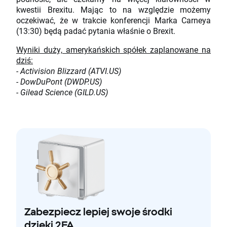
kwestii Brexitu. Mając to na względzie możemy
oczekiwać, że w trakcie konferencji Marka Carneya
(13:30) będą padać pytania właśnie o Brexit.
Wyniki duży, amerykańskich spółek zaplanowane na
dziś:
- Activision Blizzard (ATVI.US)
- DowDuPont (DWDP.US)
- Gilead Science (GILD.US)
Zabezpiecz lepiej swoje środki
dzięki 2FA