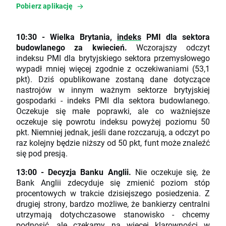
Pobierz aplikację
10:30 - Wielka Brytania,
indeks
PMI dla sektora
budowlanego za kwiecień.
Wczorajszy odczyt
indeksu PMI dla brytyjskiego sektora przemysłowego
wypadł mniej więcej zgodnie z oczekiwaniami (53,1
pkt). Dziś opublikowane zostaną dane dotyczące
nastrojów w innym ważnym sektorze brytyjskiej
gospodarki - indeks PMI dla sektora budowlanego.
Oczekuje się małe poprawki, ale co ważniejsze
oczekuje się powrotu indeksu powyżej poziomu 50
pkt. Niemniej jednak, jeśli dane rozczarują, a odczyt po
raz kolejny będzie niższy od 50 pkt, funt może znaleźć
się pod presją.
13:00 - Decyzja Banku Anglii.
Nie oczekuje się, że
Bank Anglii zdecyduje się zmienić poziom stóp
procentowych w trakcie dzisiejszego posiedzenia. Z
drugiej strony, bardzo możliwe, że bankierzy centralni
utrzymają dotychczasowe stanowisko - chcemy
podnosić, ale czekamy na więcej klarowności w