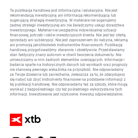
Ta publikacja handlowa jest informacyjna i edukacyjna. Nie jest
rekomendacją inwestycyjną ani informacją rekomendującą lub
sugerującą strategię inwestycyjną. W materiale nie sugerujemy
żadnej strategii inwestycyjnej ani nie świadczymy usługi doradztwa
inwestycyjnego. Materiał nie uwzględnia indywidualnej sytuacji
finansowej, potrzeb i celów inwestycyjnych klienta. Nie jest też ofertą
sprzedaży ani subskrypcji. Nie jest zaproszeniem do nabycia, reklamą
ani promocją jakichkolwiek instrumentów finansowych. Publikację
handlową przygotowaliśmy starannie i obiektywnie. Przedstawiamy
stan faktyczny znany autorom w chwili tworzenia dokumentu. Nie
umieszczamy w nim żadnych elementów oceniających. Informacje i
badania oparte na historycznych danych lub wynikach oraz prognozy
nie stanowią pewnego wskaźnika na przyszłość. Nie odpowiadamy
za Twoje działania lub zaniechania, zwłaszcza za to, że zdecydujesz
się nabyć lub zbyć instrumenty finansowe na podstawie informacji z
tej publikacji handlowej. Nie odpowiadamy też za szkody, które mogą
wynikać z bezpośredniego czy też pośredniego wykorzystania tych
informacji. Inwestowanie jest ryzykowne. Inwestuj odpowiedzialnie.