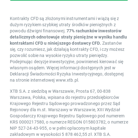
Kontrakty CFD są złożonymi instrumentami i wiążą się z
dużym ryzykiem szybkiej utraty środków pieniężnych z
powodu dźwigni finansowej.
77% rachunków inwestorów
detalicznych odnotowuje straty pieniężne w wyniku handlu
kontraktami CFD u niniejszego dostawcy CFD.
Zastanów
się, czy rozumiesz, jak działają kontrakty CFD, i czy możesz
pozwolić sobie na wysokie ryzyko utraty pieniędzy.
Podejmując decyzje inwestycyjne, powinieneś kierować się
własnym osądem. Więcej informacji dostępnych jest w
Deklaracji Świadomości Ryzyka Inwestycyjnego, dostępnej
na stronie internetowej www.xtb.pl.
XTB S.A. z siedzibą w Warszawie, Prosta 67, 00-838
Warszawa, Polska, wpisana do rejestru przedsiębiorców
Krajowego Rejestru Sądowego prowadzonego przez Sąd
Rejonowy dla m.st. Warszawy w Warszawie, XIII Wydział
Gospodarczy Krajowego Rejestru Sądowego pod numerem
KRS 0000217580, o numerze REGON 015803782, o numerze
NIP 527-24-43-955, o w pełni opłaconym kapitale
zakładowym w wysokości 5 878 462,55 zł. XTB S.A.