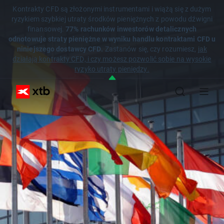
Kontrakty CFD są złożonymi instrumentami i wiążą się z dużym
ryzykiem szybkiej utraty środków pieniężnych z powodu dźwigni
finansowej.
77% rachunków inwestorów detalicznych
odnotowuje straty pieniężne w wyniku handlu kontraktami CFD u
niniejszego dostawcy CFD.
Zastanów się, czy rozumiesz,
jak
działają kontrakty CFD, i czy możesz pozwolić sobie na wysokie
ryzyko utraty pieniędzy.