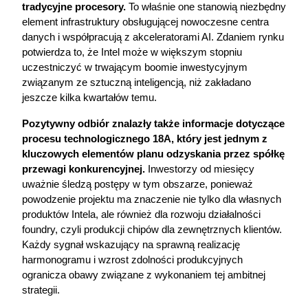
tradycyjne procesory. 
To właśnie one stanowią niezbędny 
element infrastruktury obsługującej nowoczesne centra 
danych i współpracują z akceleratorami AI. Zdaniem rynku 
potwierdza to, że Intel może w większym stopniu 
uczestniczyć w trwającym boomie inwestycyjnym 
związanym ze sztuczną inteligencją, niż zakładano 
jeszcze kilka kwartałów temu.
Pozytywny odbiór znalazły także informacje dotyczące 
procesu technologicznego 18A, który jest jednym z 
kluczowych elementów planu odzyskania przez spółkę 
przewagi konkurencyjnej. 
Inwestorzy od miesięcy 
uważnie śledzą postępy w tym obszarze, ponieważ 
powodzenie projektu ma znaczenie nie tylko dla własnych 
produktów Intela, ale również dla rozwoju działalności 
foundry, czyli produkcji chipów dla zewnętrznych klientów. 
Każdy sygnał wskazujący na sprawną realizację 
harmonogramu i wzrost zdolności produkcyjnych 
ogranicza obawy związane z wykonaniem tej ambitnej 
strategii.