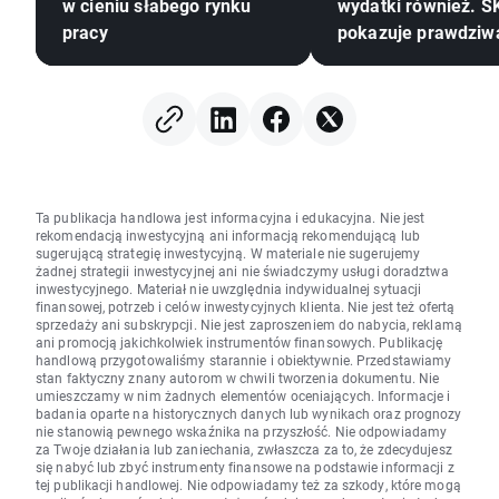
w cieniu słabego rynku
wydatki również. S
pracy
pokazuje prawdziw
rewolucji AI
Ta publikacja handlowa jest informacyjna i edukacyjna. Nie jest
rekomendacją inwestycyjną ani informacją rekomendującą lub
sugerującą strategię inwestycyjną. W materiale nie sugerujemy
żadnej strategii inwestycyjnej ani nie świadczymy usługi doradztwa
inwestycyjnego. Materiał nie uwzględnia indywidualnej sytuacji
finansowej, potrzeb i celów inwestycyjnych klienta. Nie jest też ofertą
sprzedaży ani subskrypcji. Nie jest zaproszeniem do nabycia, reklamą
ani promocją jakichkolwiek instrumentów finansowych. Publikację
handlową przygotowaliśmy starannie i obiektywnie. Przedstawiamy
stan faktyczny znany autorom w chwili tworzenia dokumentu. Nie
umieszczamy w nim żadnych elementów oceniających. Informacje i
badania oparte na historycznych danych lub wynikach oraz prognozy
nie stanowią pewnego wskaźnika na przyszłość. Nie odpowiadamy
za Twoje działania lub zaniechania, zwłaszcza za to, że zdecydujesz
się nabyć lub zbyć instrumenty finansowe na podstawie informacji z
tej publikacji handlowej. Nie odpowiadamy też za szkody, które mogą