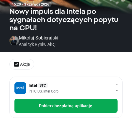
15:20 · 3 czerwca 2026
Nowy impuls dla Intela po
sygnałach dotyczących popytu
na CPU!
Mikołaj Sobierajski
Analityk Rynku Akcji
Akcje
-
Intel
STC
-
INTC.US, Intel Corp
Pobierz bezpłatną aplikację