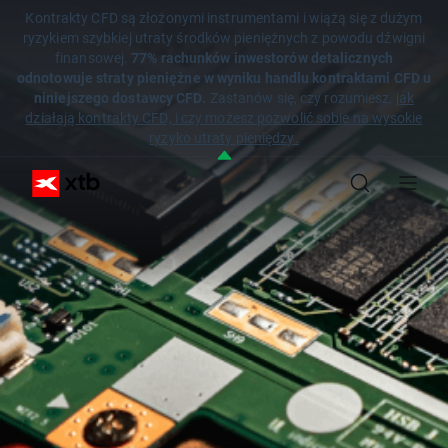
Kontrakty CFD są złożonymi instrumentami i wiążą się z dużym
ryzykiem szybkiej utraty środków pieniężnych z powodu dźwigni
finansowej.
77% rachunków inwestorów detalicznych
odnotowuje straty pieniężne w wyniku handlu kontraktami CFD u
niniejszego dostawcy CFD.
Zastanów się, czy rozumiesz,
jak
działają kontrakty CFD, i czy możesz pozwolić sobie na wysokie
ryzyko utraty pieniędzy.