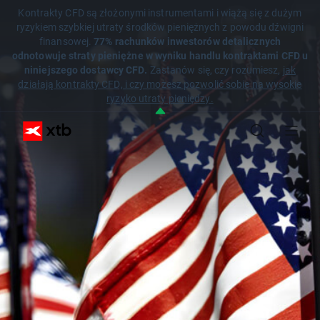
Kontrakty CFD są złożonymi instrumentami i wiążą się z dużym
ryzykiem szybkiej utraty środków pieniężnych z powodu dźwigni
finansowej.
77% rachunków inwestorów detalicznych
odnotowuje straty pieniężne w wyniku handlu kontraktami CFD u
niniejszego dostawcy CFD.
Zastanów się, czy rozumiesz,
jak
działają kontrakty CFD, i czy możesz pozwolić sobie na wysokie
ryzyko utraty pieniędzy.