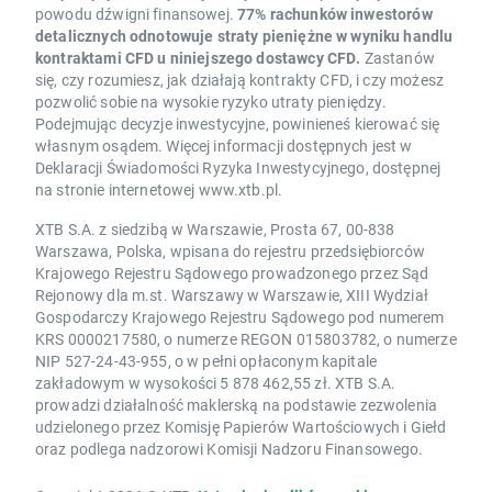
powodu dźwigni finansowej.
77% rachunków inwestorów
detalicznych odnotowuje straty pieniężne w wyniku handlu
kontraktami CFD u niniejszego dostawcy CFD.
Zastanów
się, czy rozumiesz, jak działają kontrakty CFD, i czy możesz
pozwolić sobie na wysokie ryzyko utraty pieniędzy.
Podejmując decyzje inwestycyjne, powinieneś kierować się
własnym osądem. Więcej informacji dostępnych jest w
Deklaracji Świadomości Ryzyka Inwestycyjnego, dostępnej
na stronie internetowej www.xtb.pl.
XTB S.A. z siedzibą w Warszawie, Prosta 67, 00-838
Warszawa, Polska, wpisana do rejestru przedsiębiorców
Krajowego Rejestru Sądowego prowadzonego przez Sąd
Rejonowy dla m.st. Warszawy w Warszawie, XIII Wydział
Gospodarczy Krajowego Rejestru Sądowego pod numerem
KRS 0000217580, o numerze REGON 015803782, o numerze
NIP 527-24-43-955, o w pełni opłaconym kapitale
zakładowym w wysokości 5 878 462,55 zł. XTB S.A.
prowadzi działalność maklerską na podstawie zezwolenia
udzielonego przez Komisję Papierów Wartościowych i Giełd
oraz podlega nadzorowi Komisji Nadzoru Finansowego.