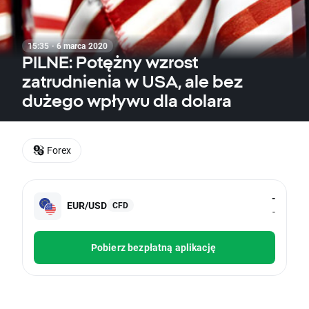
15:35 · 6 marca 2020
PILNE: Potężny wzrost
zatrudnienia w USA, ale bez
dużego wpływu dla dolara
Forex
-
EUR/USD
CFD
-
Pobierz bezpłatną aplikację