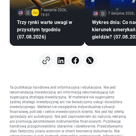
7 sierpnia 2026,
7 sierpnia 2026,
19:01
Trzy rynki warte uwagi w
Wykres dnia: Co na
przyszłym tygodniu
kierunek amerykań
(07.08.2026)
giełdzie? (07.08.20
Ta publikacja handlowa jest informacyjna i edukacyjna. Nie jest
rekomendacją inwestycyjną ani informacją rekomendującą lub
sugerującą strategię inwestycyjną. W materiale nie sugerujemy
żadnej strategii inwestycyjnej ani nie świadczymy usługi doradztwa
inwestycyjnego. Materiał nie uwzględnia indywidualnej sytuacji
finansowej, potrzeb i celów inwestycyjnych klienta. Nie jest też ofertą
sprzedaży ani subskrypcji. Nie jest zaproszeniem do nabycia, reklamą
ani promocją jakichkolwiek instrumentów finansowych. Publikację
handlową przygotowaliśmy starannie i obiektywnie. Przedstawiamy
stan faktyczny znany autorom w chwili tworzenia dokumentu. Nie
umieszczamy w nim żadnych elementów oceniających. Informacje i