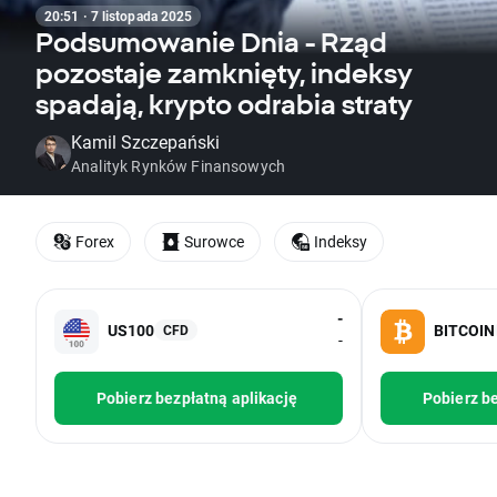
20:51 · 7 listopada 2025
Podsumowanie Dnia - Rząd
pozostaje zamknięty, indeksy
spadają, krypto odrabia straty
Kamil Szczepański
Analityk Rynków Finansowych
Forex
Surowce
Indeksy
-
US100
BITCOIN
CFD
-
Pobierz bezpłatną aplikację
Pobierz be