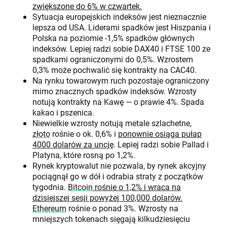
zwiększone do 6% w czwartek.
Sytuacja europejskich indeksów jest nieznacznie
lepsza od USA. Liderami spadków jest Hiszpania i
Polska na poziomie -1,5% spadków głównych
indeksów. Lepiej radzi sobie DAX40 i FTSE 100 ze
spadkami ograniczonymi do 0,5%. Wzrostem
0,3% może pochwalić się kontrakty na CAC40.
Na rynku towarowym ruch pozostaje ograniczony
mimo znacznych spadków indeksów. Wzrosty
notują kontrakty na Kawę — o prawie 4%. Spada
kakao i pszenica.
Niewielkie wzrosty notują metale szlachetne,
złoto
rośnie o ok. 0,6% i
ponownie osiąga pułap
4000 dolarów za uncję
. Lepiej radzi sobie Pallad i
Platyna, które rosną po 1,2%.
Rynek kryptowalut nie pozwala, by rynek akcyjny
pociągnął go w dół i odrabia straty z początków
tygodnia.
Bitcoin
rośnie o 1,2% i wraca na
dzisiejszej sesji powyżej 100,000 dolarów.
Ethereum
rośnie o ponad 3%. Wzrosty na
mniejszych tokenach sięgają kilkudziesięciu