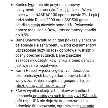
Koniec tygodnia nie przynosi poprawy
sentymentu na amerykańskiej giełdzie. Wręcz
przeciwnie. NASDAQ100 spada prawie 2%. Lepiej
radzi sobie Russel2000 oraz S&P500 gdzie
spadki sięgają niewiele ponad 1%. Relatywnie
dobrze radzi sobie Dow, który ograniczył spadki
do 0,5%.
Dane Uniwersytetu Michigan pokazały
znaczne
osłabienie się sentymentu wśród konsumentów
.
Szczególnie duży spadek odnotował wskaźnik
oceny obecnej sytuacji. Dane znacznie
zaskoczyły uczestników rynku, a trend danych
jest wyraźnie negatywny.
Kevin Hesset — jeden z głównych doradców
ekonomicznych białego domu powiedział, że
wpływ zamknięcia rządu na gospodarkę jest
„
dużo gorszy niż oczekiwano
”
FAA w wyniku skrajnych braków w środkach i
personelu
ograniczyło ruch lotniczy w USA o 4%
,
jeśli rząd USA nie dojdzie do porozumienia
odnośnie finansowania, ograniczenie
zostanie