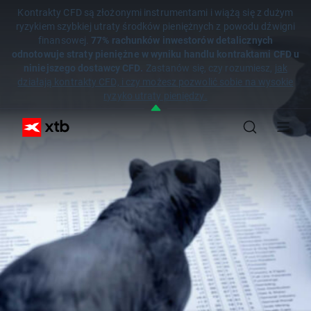
Kontrakty CFD są złożonymi instrumentami i wiążą się z dużym
ryzykiem szybkiej utraty środków pieniężnych z powodu dźwigni
finansowej.
77% rachunków inwestorów detalicznych
odnotowuje straty pieniężne w wyniku handlu kontraktami CFD u
niniejszego dostawcy CFD.
Zastanów się, czy rozumiesz,
jak
działają kontrakty CFD, i czy możesz pozwolić sobie na wysokie
ryzyko utraty pieniędzy.