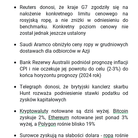
Reuters donosi, że kraje G7 zgodziły się na
nałożenie konkretnego limitu cenowego na
rosyjską ropę, a nie zniżki w odniesieniu do
benchmarku. Konkretny poziom cenowy nie
został jednak jeszcze ustalony
Saudi Aramco obniżyło ceny ropy w grudniowych
dostawach dla odbiorców w Azji
Bank Rezerwy Australii podniósł prognozę inflacji
CPI i nie oczekuje jej powrotu do celu (2-3%) do
końca horyzontu prognozy (2024 rok)
Telegraph donosi, że brytyjski kanclerz skarbu
Hunt rozważa podniesienie stawki podatku od
zysków kapitałowych
Kryptowaluty
notowane są dziś wyżej.
Bitcoin
zyskuje 2%,
Ethereum
notowane jest ponad 3%
wyżej, a
Polygon
rośnie blisko 19%
Surowce zyskują na słabości dolara -
ropa
rośnie