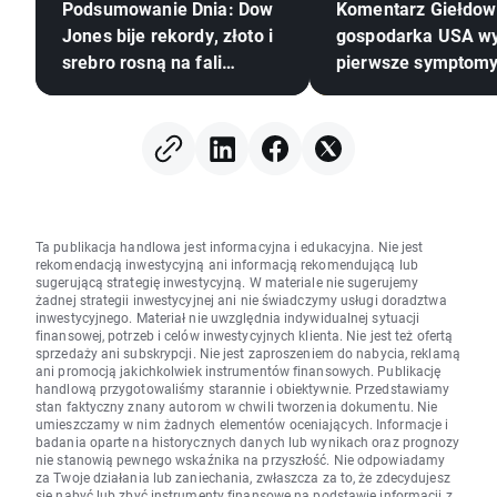
Podsumowanie Dnia: Dow
Komentarz Giełdow
Jones bije rekordy, złoto i
gospodarka USA w
srebro rosną na fali
pierwsze symptom
nadziei na porozumienie
spowolnienia?
USA–Iran
Ta publikacja handlowa jest informacyjna i edukacyjna. Nie jest
rekomendacją inwestycyjną ani informacją rekomendującą lub
sugerującą strategię inwestycyjną. W materiale nie sugerujemy
żadnej strategii inwestycyjnej ani nie świadczymy usługi doradztwa
inwestycyjnego. Materiał nie uwzględnia indywidualnej sytuacji
finansowej, potrzeb i celów inwestycyjnych klienta. Nie jest też ofertą
sprzedaży ani subskrypcji. Nie jest zaproszeniem do nabycia, reklamą
ani promocją jakichkolwiek instrumentów finansowych. Publikację
handlową przygotowaliśmy starannie i obiektywnie. Przedstawiamy
stan faktyczny znany autorom w chwili tworzenia dokumentu. Nie
umieszczamy w nim żadnych elementów oceniających. Informacje i
badania oparte na historycznych danych lub wynikach oraz prognozy
nie stanowią pewnego wskaźnika na przyszłość. Nie odpowiadamy
za Twoje działania lub zaniechania, zwłaszcza za to, że zdecydujesz
się nabyć lub zbyć instrumenty finansowe na podstawie informacji z