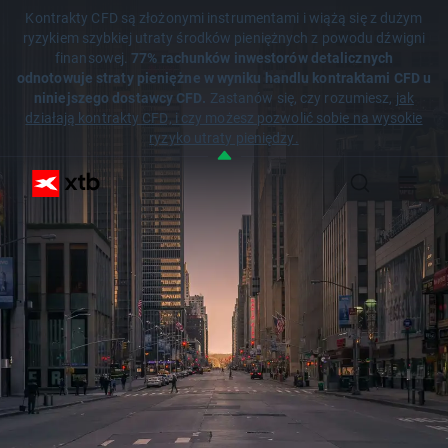
Kontrakty CFD są złożonymi instrumentami i wiążą się z dużym
ryzykiem szybkiej utraty środków pieniężnych z powodu dźwigni
finansowej.
77% rachunków inwestorów detalicznych
odnotowuje straty pieniężne w wyniku handlu kontraktami CFD u
niniejszego dostawcy CFD.
Zastanów się, czy rozumiesz,
jak
działają kontrakty CFD, i czy możesz pozwolić sobie na wysokie
ryzyko utraty pieniędzy.