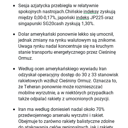
Sesja azjatycka przebiegła w relatywnie
spokojnych nastrojach.Chińskie
indeksy
zyskują
między 0,00-0,17%, japoński
indeks
JP225 oraz
singapurski SG20cash zyskują 1,30%.
Dolar amerykański ponownie lekko się umocnił,
jednak zmiany na rynku walutowym są znikome.
Uwaga rynku nadal koncentruje się na kruchym
stanie transportu energetycznego przez Cieśninę
Ormuz.
Według ocen amerykańskiego wywiadu Iran
odzyskał operacyjny dostęp do 30 z 33 stanowisk
rakietowych wzdłuż Cieśniny Ormuz. Oznacza to,
że Teheran ponownie może rozmieszczać
mobilne wyrzutnie, a w niektórych przypadkach
także odpalać rakiety z umocnionych pozycji.
Iran ma według doniesień nadal około 70%
przedwojennego arsenału wyrzutni i rakiet.
Obejmuje to zarówno rakiety balistyczne zdolne
do atakowania celów regionalnych, jak i rakiety