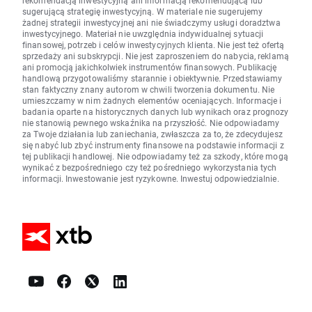
rekomendacją inwestycyjną ani informacją rekomendującą lub
sugerującą strategię inwestycyjną. W materiale nie sugerujemy
żadnej strategii inwestycyjnej ani nie świadczymy usługi doradztwa
inwestycyjnego. Materiał nie uwzględnia indywidualnej sytuacji
finansowej, potrzeb i celów inwestycyjnych klienta. Nie jest też ofertą
sprzedaży ani subskrypcji. Nie jest zaproszeniem do nabycia, reklamą
ani promocją jakichkolwiek instrumentów finansowych. Publikację
handlową przygotowaliśmy starannie i obiektywnie. Przedstawiamy
stan faktyczny znany autorom w chwili tworzenia dokumentu. Nie
umieszczamy w nim żadnych elementów oceniających. Informacje i
badania oparte na historycznych danych lub wynikach oraz prognozy
nie stanowią pewnego wskaźnika na przyszłość. Nie odpowiadamy
za Twoje działania lub zaniechania, zwłaszcza za to, że zdecydujesz
się nabyć lub zbyć instrumenty finansowe na podstawie informacji z
tej publikacji handlowej. Nie odpowiadamy też za szkody, które mogą
wynikać z bezpośredniego czy też pośredniego wykorzystania tych
informacji. Inwestowanie jest ryzykowne. Inwestuj odpowiedzialnie.