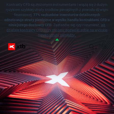
Kontrakty CFD są złożonymi instrumentami i wiążą się z dużym
ryzykiem szybkiej utraty środków pieniężnych z powodu dźwigni
finansowej.
77% rachunków inwestorów detalicznych
odnotowuje straty pieniężne w wyniku handlu kontraktami CFD u
niniejszego dostawcy CFD.
Zastanów się, czy rozumiesz,
jak
działają kontrakty CFD, i czy możesz pozwolić sobie na wysokie
ryzyko utraty pieniędzy.