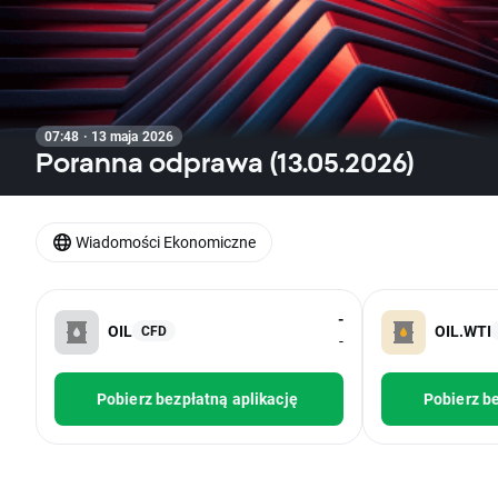
07:48 · 13 maja 2026
Poranna odprawa (13.05.2026)
Wiadomości Ekonomiczne
-
OIL
OIL.WTI
CFD
-
Pobierz bezpłatną aplikację
Pobierz be