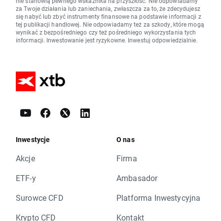
nie stanowią pewnego wskaźnika na przyszłość. Nie odpowiadamy
za Twoje działania lub zaniechania, zwłaszcza za to, że zdecydujesz
się nabyć lub zbyć instrumenty finansowe na podstawie informacji z
tej publikacji handlowej. Nie odpowiadamy też za szkody, które mogą
wynikać z bezpośredniego czy też pośredniego wykorzystania tych
informacji. Inwestowanie jest ryzykowne. Inwestuj odpowiedzialnie.
Inwestycje
O nas
Akcje
Firma
ETF-y
Ambasador
Surowce CFD
Platforma Inwestycyjna
Krypto CFD
Kontakt