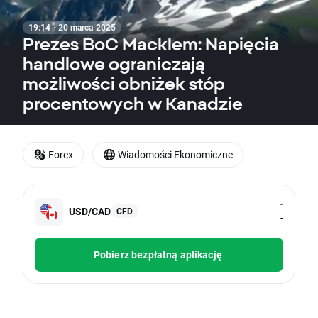
19:14 · 20 marca 2025
Prezes BoC Macklem: Napięcia
handlowe ograniczają
możliwości obniżek stóp
procentowych w Kanadzie
Forex
Wiadomości Ekonomiczne
-
USD/CAD
CFD
-
Pobierz bezpłatną aplikację