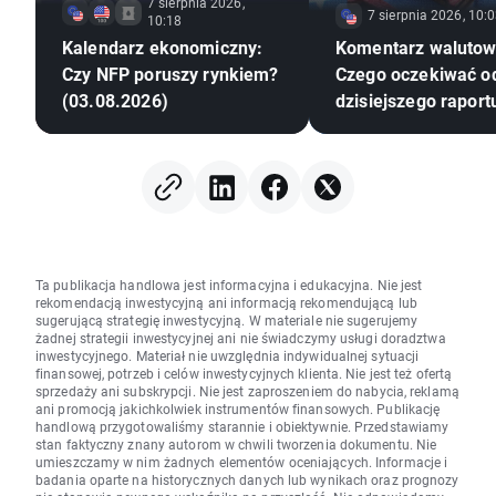
7 sierpnia 2026,
7 sierpnia 2026, 10:
10:18
Kalendarz ekonomiczny:
Komentarz walutow
Czy NFP poruszy rynkiem?
Czego oczekiwać o
(03.08.2026)
dzisiejszego raport
amerykańskiego ry
pracy?
Ta publikacja handlowa jest informacyjna i edukacyjna. Nie jest
rekomendacją inwestycyjną ani informacją rekomendującą lub
sugerującą strategię inwestycyjną. W materiale nie sugerujemy
żadnej strategii inwestycyjnej ani nie świadczymy usługi doradztwa
inwestycyjnego. Materiał nie uwzględnia indywidualnej sytuacji
finansowej, potrzeb i celów inwestycyjnych klienta. Nie jest też ofertą
sprzedaży ani subskrypcji. Nie jest zaproszeniem do nabycia, reklamą
ani promocją jakichkolwiek instrumentów finansowych. Publikację
handlową przygotowaliśmy starannie i obiektywnie. Przedstawiamy
stan faktyczny znany autorom w chwili tworzenia dokumentu. Nie
umieszczamy w nim żadnych elementów oceniających. Informacje i
badania oparte na historycznych danych lub wynikach oraz prognozy