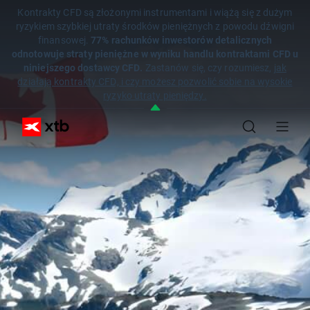
Kontrakty CFD są złożonymi instrumentami i wiążą się z dużym
ryzykiem szybkiej utraty środków pieniężnych z powodu dźwigni
finansowej.
77% rachunków inwestorów detalicznych
odnotowuje straty pieniężne w wyniku handlu kontraktami CFD u
niniejszego dostawcy CFD.
Zastanów się, czy rozumiesz,
jak
działają kontrakty CFD, i czy możesz pozwolić sobie na wysokie
ryzyko utraty pieniędzy.