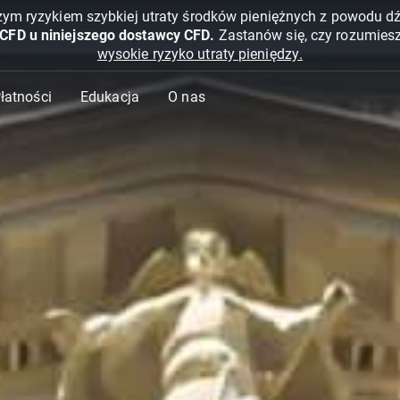
żym ryzykiem szybkiej utraty środków pieniężnych z powodu d
 CFD u niniejszego dostawcy CFD.
Zastanów się, czy rozumies
wysokie ryzyko utraty pieniędzy.
Płatności
Edukacja
O nas