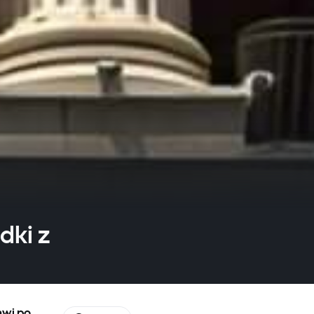
dki z
awi po