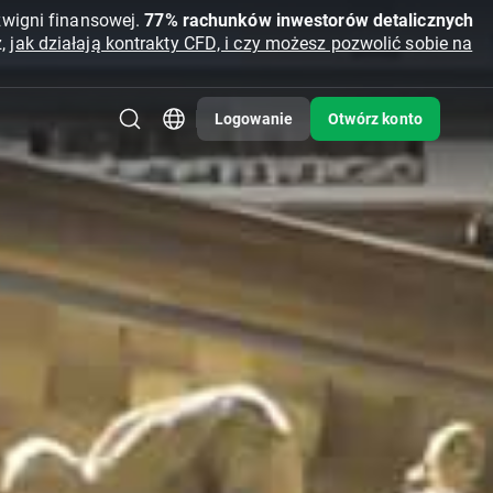
źwigni finansowej.
77% rachunków inwestorów detalicznych
z,
jak działają kontrakty CFD, i czy możesz pozwolić sobie na
Logowanie
Otwórz konto