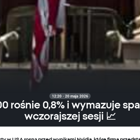
12:20 · 20 maja 2026
0 rośnie 0,8% i wymazuje spa
wczorajszej sesji 📈
ty w USA rosną przed wynikami Nvidia, które firma przedst