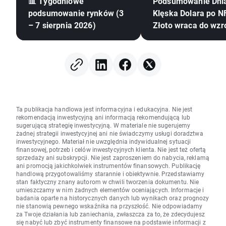
📊 Tygodniowe
Podsumowanie Dni
podsumowanie rynków (3
Klęska Dolara po NF
– 7 sierpnia 2026)
Złoto wraca do wzr
Ta publikacja handlowa jest informacyjna i edukacyjna. Nie jest
rekomendacją inwestycyjną ani informacją rekomendującą lub
sugerującą strategię inwestycyjną. W materiale nie sugerujemy
żadnej strategii inwestycyjnej ani nie świadczymy usługi doradztwa
inwestycyjnego. Materiał nie uwzględnia indywidualnej sytuacji
finansowej, potrzeb i celów inwestycyjnych klienta. Nie jest też ofertą
sprzedaży ani subskrypcji. Nie jest zaproszeniem do nabycia, reklamą
ani promocją jakichkolwiek instrumentów finansowych. Publikację
handlową przygotowaliśmy starannie i obiektywnie. Przedstawiamy
stan faktyczny znany autorom w chwili tworzenia dokumentu. Nie
umieszczamy w nim żadnych elementów oceniających. Informacje i
badania oparte na historycznych danych lub wynikach oraz prognozy
nie stanowią pewnego wskaźnika na przyszłość. Nie odpowiadamy
za Twoje działania lub zaniechania, zwłaszcza za to, że zdecydujesz
się nabyć lub zbyć instrumenty finansowe na podstawie informacji z