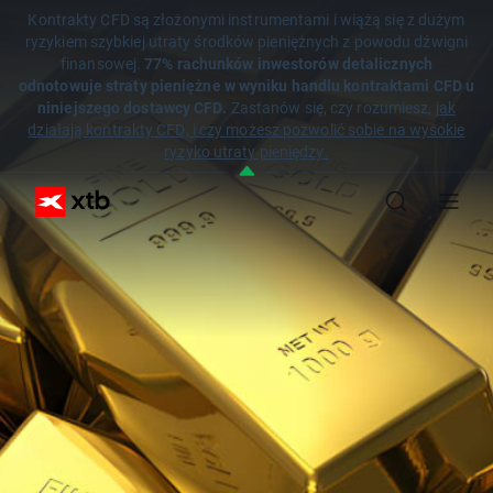
Kontrakty CFD są złożonymi instrumentami i wiążą się z dużym
ryzykiem szybkiej utraty środków pieniężnych z powodu dźwigni
finansowej.
77% rachunków inwestorów detalicznych
odnotowuje straty pieniężne w wyniku handlu kontraktami CFD u
niniejszego dostawcy CFD.
Zastanów się, czy rozumiesz,
jak
działają kontrakty CFD, i czy możesz pozwolić sobie na wysokie
ryzyko utraty pieniędzy.