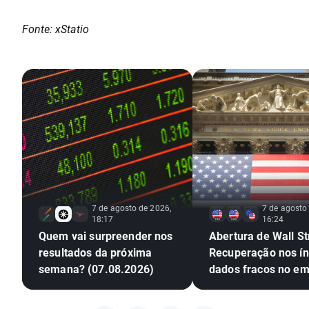
Fonte: xStatio
7 de agosto de 2026,
7 de agosto
18:17
16:24
Quem vai surpreender nos
Abertura de Wall St
resultados da próxima
Recuperação nos ín
semana? (07.08.2026)
dados fracos no e