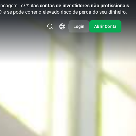
vancagem.
77% das contas de investidores não profissionais
se pode correr o elevado risco de perda do seu dinheiro.
Login
Abrir Conta