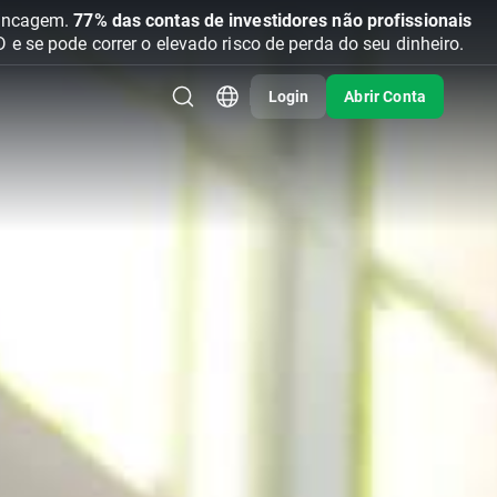
vancagem.
77% das contas de investidores não profissionais
se pode correr o elevado risco de perda do seu dinheiro.
Login
Abrir Conta