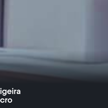
igeira
cro