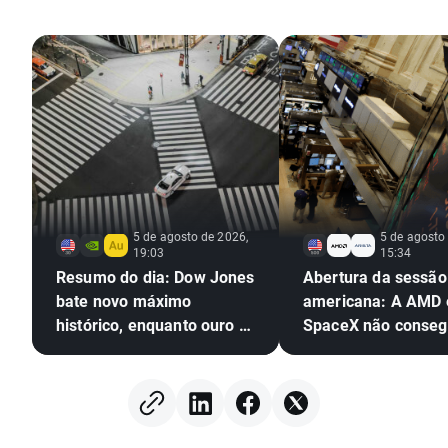
5 de agosto de 2026,
5 de agosto
19:03
15:34
Resumo do dia: Dow Jones
Abertura da sessão
bate novo máximo
americana: A AMD 
histórico, enquanto ouro e
SpaceX não conseg
prata sobem mais de 4%
impressionar, mas 
mercado em geral
continua a mostrar
resiliente