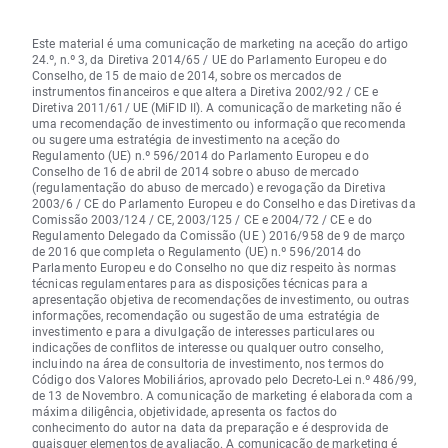
Este material é uma comunicação de marketing na aceção do artigo
24.º, n.º 3, da Diretiva 2014/65 / UE do Parlamento Europeu e do
Conselho, de 15 de maio de 2014, sobre os mercados de
instrumentos financeiros e que altera a Diretiva 2002/92 / CE e
Diretiva 2011/61/ UE (MiFID II). A comunicação de marketing não é
uma recomendação de investimento ou informação que recomenda
ou sugere uma estratégia de investimento na aceção do
Regulamento (UE) n.º 596/2014 do Parlamento Europeu e do
Conselho de 16 de abril de 2014 sobre o abuso de mercado
(regulamentação do abuso de mercado) e revogação da Diretiva
2003/6 / CE do Parlamento Europeu e do Conselho e das Diretivas da
Comissão 2003/124 / CE, 2003/125 / CE e 2004/72 / CE e do
Regulamento Delegado da Comissão (UE ) 2016/958 de 9 de março
de 2016 que completa o Regulamento (UE) n.º 596/2014 do
Parlamento Europeu e do Conselho no que diz respeito às normas
técnicas regulamentares para as disposições técnicas para a
apresentação objetiva de recomendações de investimento, ou outras
informações, recomendação ou sugestão de uma estratégia de
investimento e para a divulgação de interesses particulares ou
indicações de conflitos de interesse ou qualquer outro conselho,
incluindo na área de consultoria de investimento, nos termos do
Código dos Valores Mobiliários, aprovado pelo Decreto-Lei n.º 486/99,
de 13 de Novembro. A comunicação de marketing é elaborada com a
máxima diligência, objetividade, apresenta os factos do
conhecimento do autor na data da preparação e é desprovida de
quaisquer elementos de avaliação. A comunicação de marketing é