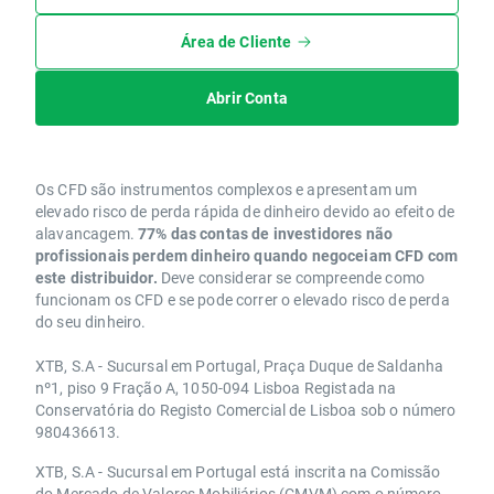
Área de Cliente
Abrir Conta
Os CFD são instrumentos complexos e apresentam um
elevado risco de perda rápida de dinheiro devido ao efeito de
alavancagem.
77% das contas de investidores não
profissionais perdem dinheiro quando negoceiam CFD com
este distribuidor.
Deve considerar se compreende como
funcionam os CFD e se pode correr o elevado risco de perda
do seu dinheiro.
XTB, S.A - Sucursal em Portugal, Praça Duque de Saldanha
nº1, piso 9 Fração A, 1050-094 Lisboa Registada na
Conservatória do Registo Comercial de Lisboa sob o número
980436613.
XTB, S.A - Sucursal em Portugal está inscrita na Comissão
do Mercado de Valores Mobiliários (CMVM) com o número