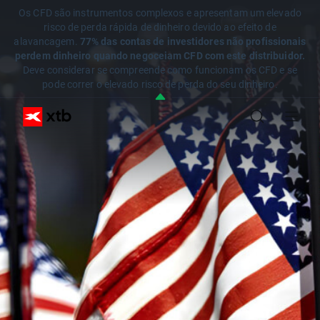
Os CFD são instrumentos complexos e apresentam um elevado
risco de perda rápida de dinheiro devido ao efeito de
alavancagem.
77% das contas de investidores não profissionais
perdem dinheiro quando negoceiam CFD com este distribuidor.
Deve considerar se compreende como funcionam os CFD e se
pode correr o elevado risco de perda do seu dinheiro.