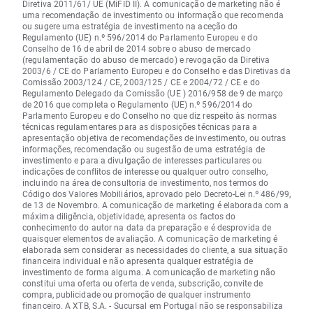
Diretiva 2011/61/ UE (MiFID II). A comunicação de marketing não é
uma recomendação de investimento ou informação que recomenda
ou sugere uma estratégia de investimento na aceção do
Regulamento (UE) n.º 596/2014 do Parlamento Europeu e do
Conselho de 16 de abril de 2014 sobre o abuso de mercado
(regulamentação do abuso de mercado) e revogação da Diretiva
2003/6 / CE do Parlamento Europeu e do Conselho e das Diretivas da
Comissão 2003/124 / CE, 2003/125 / CE e 2004/72 / CE e do
Regulamento Delegado da Comissão (UE ) 2016/958 de 9 de março
de 2016 que completa o Regulamento (UE) n.º 596/2014 do
Parlamento Europeu e do Conselho no que diz respeito às normas
técnicas regulamentares para as disposições técnicas para a
apresentação objetiva de recomendações de investimento, ou outras
informações, recomendação ou sugestão de uma estratégia de
investimento e para a divulgação de interesses particulares ou
indicações de conflitos de interesse ou qualquer outro conselho,
incluindo na área de consultoria de investimento, nos termos do
Código dos Valores Mobiliários, aprovado pelo Decreto-Lei n.º 486/99,
de 13 de Novembro. A comunicação de marketing é elaborada com a
máxima diligência, objetividade, apresenta os factos do
conhecimento do autor na data da preparação e é desprovida de
quaisquer elementos de avaliação. A comunicação de marketing é
elaborada sem considerar as necessidades do cliente, a sua situação
financeira individual e não apresenta qualquer estratégia de
investimento de forma alguma. A comunicação de marketing não
constitui uma oferta ou oferta de venda, subscrição, convite de
compra, publicidade ou promoção de qualquer instrumento
financeiro. A XTB, S.A. - Sucursal em Portugal não se responsabiliza