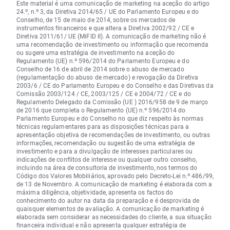
Este material é uma comunicação de marketing na aceção do artigo
24.º, n.º 3, da Diretiva 2014/65 / UE do Parlamento Europeu e do
Conselho, de 15 de maio de 2014, sobre os mercados de
instrumentos financeiros e que altera a Diretiva 2002/92 / CE e
Diretiva 2011/61/ UE (MiFID II). A comunicação de marketing não é
uma recomendação de investimento ou informação que recomenda
ou sugere uma estratégia de investimento na aceção do
Regulamento (UE) n.º 596/2014 do Parlamento Europeu e do
Conselho de 16 de abril de 2014 sobre o abuso de mercado
(regulamentação do abuso de mercado) e revogação da Diretiva
2003/6 / CE do Parlamento Europeu e do Conselho e das Diretivas da
Comissão 2003/124 / CE, 2003/125 / CE e 2004/72 / CE e do
Regulamento Delegado da Comissão (UE ) 2016/958 de 9 de março
de 2016 que completa o Regulamento (UE) n.º 596/2014 do
Parlamento Europeu e do Conselho no que diz respeito às normas
técnicas regulamentares para as disposições técnicas para a
apresentação objetiva de recomendações de investimento, ou outras
informações, recomendação ou sugestão de uma estratégia de
investimento e para a divulgação de interesses particulares ou
indicações de conflitos de interesse ou qualquer outro conselho,
incluindo na área de consultoria de investimento, nos termos do
Código dos Valores Mobiliários, aprovado pelo Decreto-Lei n.º 486/99,
de 13 de Novembro. A comunicação de marketing é elaborada com a
máxima diligência, objetividade, apresenta os factos do
conhecimento do autor na data da preparação e é desprovida de
quaisquer elementos de avaliação. A comunicação de marketing é
elaborada sem considerar as necessidades do cliente, a sua situação
financeira individual e não apresenta qualquer estratégia de