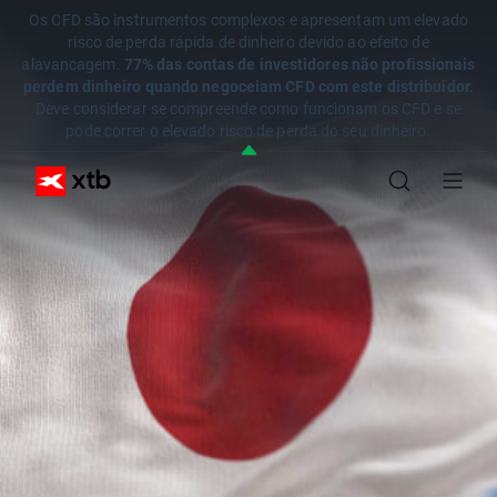
Os CFD são instrumentos complexos e apresentam um elevado
risco de perda rápida de dinheiro devido ao efeito de
alavancagem.
77% das contas de investidores não profissionais
perdem dinheiro quando negoceiam CFD com este distribuidor.
Deve considerar se compreende como funcionam os CFD e se
pode correr o elevado risco de perda do seu dinheiro.