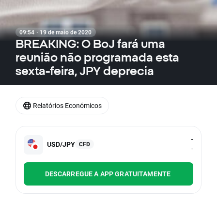
09:54 · 19 de maio de 2020
BREAKING: O BoJ fará uma
reunião não programada esta
sexta-feira, JPY deprecia
Relatórios Económicos
-
USD/JPY
CFD
-
DESCARREGUE A APP GRATUITAMENTE