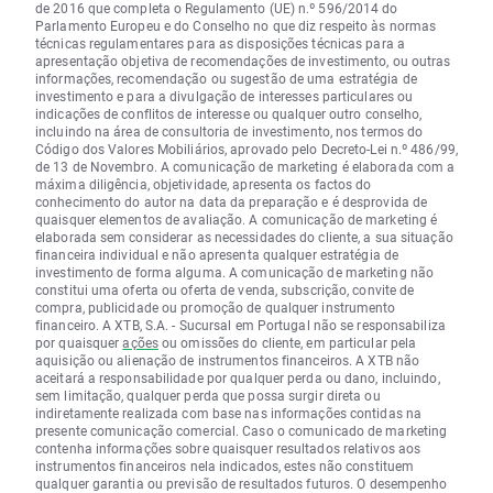
de 2016 que completa o Regulamento (UE) n.º 596/2014 do
Parlamento Europeu e do Conselho no que diz respeito às normas
técnicas regulamentares para as disposições técnicas para a
apresentação objetiva de recomendações de investimento, ou outras
informações, recomendação ou sugestão de uma estratégia de
investimento e para a divulgação de interesses particulares ou
indicações de conflitos de interesse ou qualquer outro conselho,
incluindo na área de consultoria de investimento, nos termos do
Código dos Valores Mobiliários, aprovado pelo Decreto-Lei n.º 486/99,
de 13 de Novembro. A comunicação de marketing é elaborada com a
máxima diligência, objetividade, apresenta os factos do
conhecimento do autor na data da preparação e é desprovida de
quaisquer elementos de avaliação. A comunicação de marketing é
elaborada sem considerar as necessidades do cliente, a sua situação
financeira individual e não apresenta qualquer estratégia de
investimento de forma alguma. A comunicação de marketing não
constitui uma oferta ou oferta de venda, subscrição, convite de
compra, publicidade ou promoção de qualquer instrumento
financeiro. A XTB, S.A. - Sucursal em Portugal não se responsabiliza
por quaisquer
ações
ou omissões do cliente, em particular pela
aquisição ou alienação de instrumentos financeiros. A XTB não
aceitará a responsabilidade por qualquer perda ou dano, incluindo,
sem limitação, qualquer perda que possa surgir direta ou
indiretamente realizada com base nas informações contidas na
presente comunicação comercial. Caso o comunicado de marketing
contenha informações sobre quaisquer resultados relativos aos
instrumentos financeiros nela indicados, estes não constituem
qualquer garantia ou previsão de resultados futuros. O desempenho