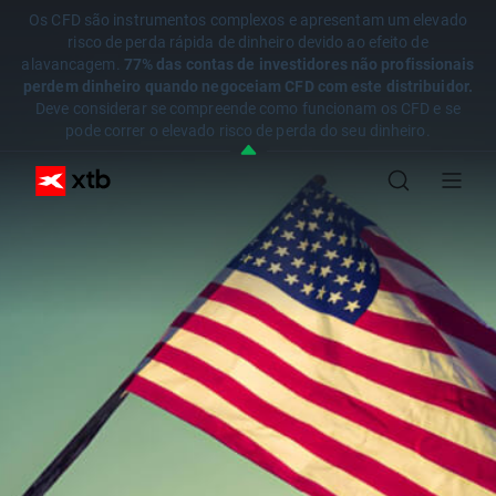
Os CFD são instrumentos complexos e apresentam um elevado
risco de perda rápida de dinheiro devido ao efeito de
alavancagem.
77% das contas de investidores não profissionais
perdem dinheiro quando negoceiam CFD com este distribuidor.
Deve considerar se compreende como funcionam os CFD e se
pode correr o elevado risco de perda do seu dinheiro.