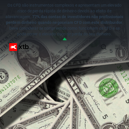
Os CFD são instrumentos complexos e apresentam um elevado
risco de perda rápida de dinheiro devido ao efeito de
alavancagem.
77% das contas de investidores não profissionais
perdem dinheiro quando negoceiam CFD com este distribuidor.
Deve considerar se compreende como funcionam os CFD e se
pode correr o elevado risco de perda do seu dinheiro.