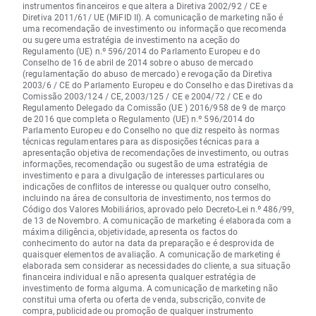
instrumentos financeiros e que altera a Diretiva 2002/92 / CE e
Diretiva 2011/61/ UE (MiFID II). A comunicação de marketing não é
uma recomendação de investimento ou informação que recomenda
ou sugere uma estratégia de investimento na aceção do
Regulamento (UE) n.º 596/2014 do Parlamento Europeu e do
Conselho de 16 de abril de 2014 sobre o abuso de mercado
(regulamentação do abuso de mercado) e revogação da Diretiva
2003/6 / CE do Parlamento Europeu e do Conselho e das Diretivas da
Comissão 2003/124 / CE, 2003/125 / CE e 2004/72 / CE e do
Regulamento Delegado da Comissão (UE ) 2016/958 de 9 de março
de 2016 que completa o Regulamento (UE) n.º 596/2014 do
Parlamento Europeu e do Conselho no que diz respeito às normas
técnicas regulamentares para as disposições técnicas para a
apresentação objetiva de recomendações de investimento, ou outras
informações, recomendação ou sugestão de uma estratégia de
investimento e para a divulgação de interesses particulares ou
indicações de conflitos de interesse ou qualquer outro conselho,
incluindo na área de consultoria de investimento, nos termos do
Código dos Valores Mobiliários, aprovado pelo Decreto-Lei n.º 486/99,
de 13 de Novembro. A comunicação de marketing é elaborada com a
máxima diligência, objetividade, apresenta os factos do
conhecimento do autor na data da preparação e é desprovida de
quaisquer elementos de avaliação. A comunicação de marketing é
elaborada sem considerar as necessidades do cliente, a sua situação
financeira individual e não apresenta qualquer estratégia de
investimento de forma alguma. A comunicação de marketing não
constitui uma oferta ou oferta de venda, subscrição, convite de
compra, publicidade ou promoção de qualquer instrumento