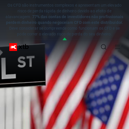
Os CFD são instrumentos complexos e apresentam um elevado
risco de perda rápida de dinheiro devido ao efeito de
alavancagem.
77% das contas de investidores não profissionais
perdem dinheiro quando negoceiam CFD com este distribuidor.
Deve considerar se compreende como funcionam os CFD e se
pode correr o elevado risco de perda do seu dinheiro.