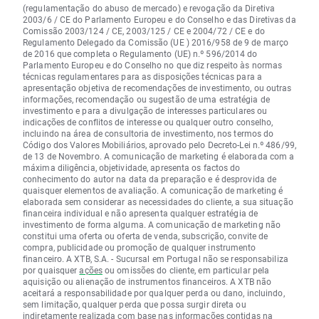
(regulamentação do abuso de mercado) e revogação da Diretiva
2003/6 / CE do Parlamento Europeu e do Conselho e das Diretivas da
Comissão 2003/124 / CE, 2003/125 / CE e 2004/72 / CE e do
Regulamento Delegado da Comissão (UE ) 2016/958 de 9 de março
de 2016 que completa o Regulamento (UE) n.º 596/2014 do
Parlamento Europeu e do Conselho no que diz respeito às normas
técnicas regulamentares para as disposições técnicas para a
apresentação objetiva de recomendações de investimento, ou outras
informações, recomendação ou sugestão de uma estratégia de
investimento e para a divulgação de interesses particulares ou
indicações de conflitos de interesse ou qualquer outro conselho,
incluindo na área de consultoria de investimento, nos termos do
Código dos Valores Mobiliários, aprovado pelo Decreto-Lei n.º 486/99,
de 13 de Novembro. A comunicação de marketing é elaborada com a
máxima diligência, objetividade, apresenta os factos do
conhecimento do autor na data da preparação e é desprovida de
quaisquer elementos de avaliação. A comunicação de marketing é
elaborada sem considerar as necessidades do cliente, a sua situação
financeira individual e não apresenta qualquer estratégia de
investimento de forma alguma. A comunicação de marketing não
constitui uma oferta ou oferta de venda, subscrição, convite de
compra, publicidade ou promoção de qualquer instrumento
financeiro. A XTB, S.A. - Sucursal em Portugal não se responsabiliza
por quaisquer
ações
ou omissões do cliente, em particular pela
aquisição ou alienação de instrumentos financeiros. A XTB não
aceitará a responsabilidade por qualquer perda ou dano, incluindo,
sem limitação, qualquer perda que possa surgir direta ou
indiretamente realizada com base nas informações contidas na