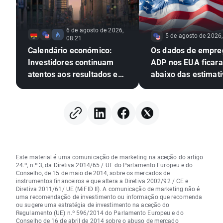
6 de agosto de 2026,
5 de agosto de 2026,
08:21
Calendário económico:
Os dados de empre
Investidores continuam
ADP nos EUA ficar
atentos aos resultados em
abaixo das estimati
Wall Street
EURUSD amplia os 
Este material é uma comunicação de marketing na aceção do artigo
24.º, n.º 3, da Diretiva 2014/65 / UE do Parlamento Europeu e do
Conselho, de 15 de maio de 2014, sobre os mercados de
instrumentos financeiros e que altera a Diretiva 2002/92 / CE e
Diretiva 2011/61/ UE (MiFID II). A comunicação de marketing não é
uma recomendação de investimento ou informação que recomenda
ou sugere uma estratégia de investimento na aceção do
Regulamento (UE) n.º 596/2014 do Parlamento Europeu e do
Conselho de 16 de abril de 2014 sobre o abuso de mercado