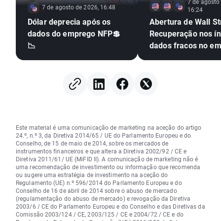
7 de agosto
7 de agosto de 2026, 16:48
16:24
Dólar deprecia após os
Abertura de Wall St
dados do emprego NFP💲
Recuperação nos ín
📉
dados fracos no e
Este material é uma comunicação de marketing na aceção do artigo
24.º, n.º 3, da Diretiva 2014/65 / UE do Parlamento Europeu e do
Conselho, de 15 de maio de 2014, sobre os mercados de
instrumentos financeiros e que altera a Diretiva 2002/92 / CE e
Diretiva 2011/61/ UE (MiFID II). A comunicação de marketing não é
uma recomendação de investimento ou informação que recomenda
ou sugere uma estratégia de investimento na aceção do
Regulamento (UE) n.º 596/2014 do Parlamento Europeu e do
Conselho de 16 de abril de 2014 sobre o abuso de mercado
(regulamentação do abuso de mercado) e revogação da Diretiva
2003/6 / CE do Parlamento Europeu e do Conselho e das Diretivas da
Comissão 2003/124 / CE, 2003/125 / CE e 2004/72 / CE e do