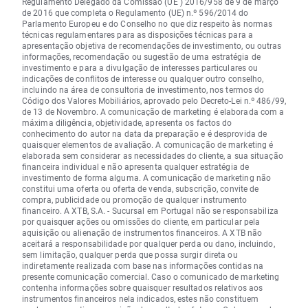
Regulamento Delegado da Comissão (UE ) 2016/958 de 9 de março
de 2016 que completa o Regulamento (UE) n.º 596/2014 do
Parlamento Europeu e do Conselho no que diz respeito às normas
técnicas regulamentares para as disposições técnicas para a
apresentação objetiva de recomendações de investimento, ou outras
informações, recomendação ou sugestão de uma estratégia de
investimento e para a divulgação de interesses particulares ou
indicações de conflitos de interesse ou qualquer outro conselho,
incluindo na área de consultoria de investimento, nos termos do
Código dos Valores Mobiliários, aprovado pelo Decreto-Lei n.º 486/99,
de 13 de Novembro. A comunicação de marketing é elaborada com a
máxima diligência, objetividade, apresenta os factos do
conhecimento do autor na data da preparação e é desprovida de
quaisquer elementos de avaliação. A comunicação de marketing é
elaborada sem considerar as necessidades do cliente, a sua situação
financeira individual e não apresenta qualquer estratégia de
investimento de forma alguma. A comunicação de marketing não
constitui uma oferta ou oferta de venda, subscrição, convite de
compra, publicidade ou promoção de qualquer instrumento
financeiro. A XTB, S.A. - Sucursal em Portugal não se responsabiliza
por quaisquer ações ou omissões do cliente, em particular pela
aquisição ou alienação de instrumentos financeiros. A XTB não
aceitará a responsabilidade por qualquer perda ou dano, incluindo,
sem limitação, qualquer perda que possa surgir direta ou
indiretamente realizada com base nas informações contidas na
presente comunicação comercial. Caso o comunicado de marketing
contenha informações sobre quaisquer resultados relativos aos
instrumentos financeiros nela indicados, estes não constituem