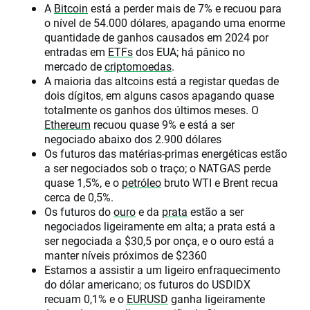
A
Bitcoin
está a perder mais de 7% e recuou para
o nível de 54.000 dólares, apagando uma enorme
quantidade de ganhos causados em 2024 por
entradas em
ETFs
dos EUA; há pânico no
mercado de
criptomoedas
.
A maioria das altcoins está a registar quedas de
dois dígitos, em alguns casos apagando quase
totalmente os ganhos dos últimos meses. O
Ethereum
recuou quase 9% e está a ser
negociado abaixo dos 2.900 dólares
Os futuros das matérias-primas energéticas estão
a ser negociados sob o traço; o NATGAS perde
quase 1,5%, e o
petróleo
bruto WTI e Brent recua
cerca de 0,5%.
Os futuros do
ouro
e da
prata
estão a ser
negociados ligeiramente em alta; a prata está a
ser negociada a $30,5 por onça, e o ouro está a
manter níveis próximos de $2360
Estamos a assistir a um ligeiro enfraquecimento
do dólar americano; os futuros do USDIDX
recuam 0,1% e o
EURUSD
ganha ligeiramente