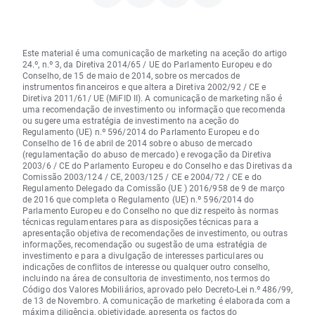
Este material é uma comunicação de marketing na aceção do artigo
24.º, n.º 3, da Diretiva 2014/65 / UE do Parlamento Europeu e do
Conselho, de 15 de maio de 2014, sobre os mercados de
instrumentos financeiros e que altera a Diretiva 2002/92 / CE e
Diretiva 2011/61/ UE (MiFID II). A comunicação de marketing não é
uma recomendação de investimento ou informação que recomenda
ou sugere uma estratégia de investimento na aceção do
Regulamento (UE) n.º 596/2014 do Parlamento Europeu e do
Conselho de 16 de abril de 2014 sobre o abuso de mercado
(regulamentação do abuso de mercado) e revogação da Diretiva
2003/6 / CE do Parlamento Europeu e do Conselho e das Diretivas da
Comissão 2003/124 / CE, 2003/125 / CE e 2004/72 / CE e do
Regulamento Delegado da Comissão (UE ) 2016/958 de 9 de março
de 2016 que completa o Regulamento (UE) n.º 596/2014 do
Parlamento Europeu e do Conselho no que diz respeito às normas
técnicas regulamentares para as disposições técnicas para a
apresentação objetiva de recomendações de investimento, ou outras
informações, recomendação ou sugestão de uma estratégia de
investimento e para a divulgação de interesses particulares ou
indicações de conflitos de interesse ou qualquer outro conselho,
incluindo na área de consultoria de investimento, nos termos do
Código dos Valores Mobiliários, aprovado pelo Decreto-Lei n.º 486/99,
de 13 de Novembro. A comunicação de marketing é elaborada com a
máxima diligência, objetividade, apresenta os factos do