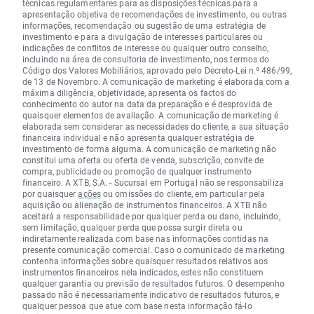
técnicas regulamentares para as disposições técnicas para a
apresentação objetiva de recomendações de investimento, ou outras
informações, recomendação ou sugestão de uma estratégia de
investimento e para a divulgação de interesses particulares ou
indicações de conflitos de interesse ou qualquer outro conselho,
incluindo na área de consultoria de investimento, nos termos do
Código dos Valores Mobiliários, aprovado pelo Decreto-Lei n.º 486/99,
de 13 de Novembro. A comunicação de marketing é elaborada com a
máxima diligência, objetividade, apresenta os factos do
conhecimento do autor na data da preparação e é desprovida de
quaisquer elementos de avaliação. A comunicação de marketing é
elaborada sem considerar as necessidades do cliente, a sua situação
financeira individual e não apresenta qualquer estratégia de
investimento de forma alguma. A comunicação de marketing não
constitui uma oferta ou oferta de venda, subscrição, convite de
compra, publicidade ou promoção de qualquer instrumento
financeiro. A XTB, S.A. - Sucursal em Portugal não se responsabiliza
por quaisquer
ações
ou omissões do cliente, em particular pela
aquisição ou alienação de instrumentos financeiros. A XTB não
aceitará a responsabilidade por qualquer perda ou dano, incluindo,
sem limitação, qualquer perda que possa surgir direta ou
indiretamente realizada com base nas informações contidas na
presente comunicação comercial. Caso o comunicado de marketing
contenha informações sobre quaisquer resultados relativos aos
instrumentos financeiros nela indicados, estes não constituem
qualquer garantia ou previsão de resultados futuros. O desempenho
passado não é necessariamente indicativo de resultados futuros, e
qualquer pessoa que atue com base nesta informação fá-lo