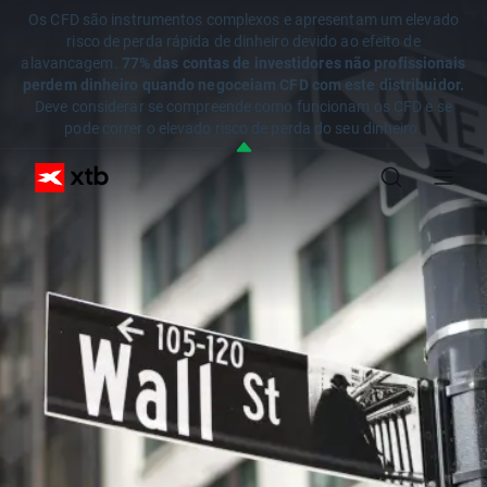
Os CFD são instrumentos complexos e apresentam um elevado
risco de perda rápida de dinheiro devido ao efeito de
alavancagem.
77% das contas de investidores não profissionais
perdem dinheiro quando negoceiam CFD com este distribuidor.
Deve considerar se compreende como funcionam os CFD e se
pode correr o elevado risco de perda do seu dinheiro.