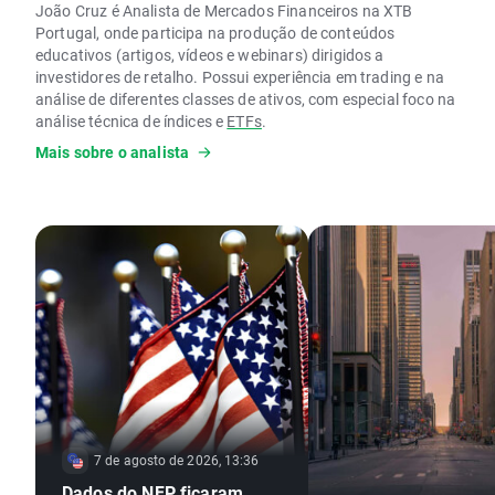
João Cruz é Analista de Mercados Financeiros na XTB
Portugal, onde participa na produção de conteúdos
educativos (artigos, vídeos e webinars) dirigidos a
investidores de retalho. Possui experiência em trading e na
análise de diferentes classes de ativos, com especial foco na
análise técnica de índices e
ETFs
.
Mais sobre o analista
Colabora com a Rankia na criação de conteúdos financeiros
e publica análises de mercado em plataformas como o
Investing Portugal. É ainda o criador do projeto From Trader
to Trader, que integra um canal de YouTube dedicado à
análise técnica de ativos financeiros e um blog com cerca de
400 artigos publicados sobre análise macroeconómica e
análise técnica.
Encontra-se atualmente em fase de conclusão da
licenciatura em Finanças pela Universidade de Aveiro.
7 de agosto de 2026, 13:36
Dados do NFP ficaram