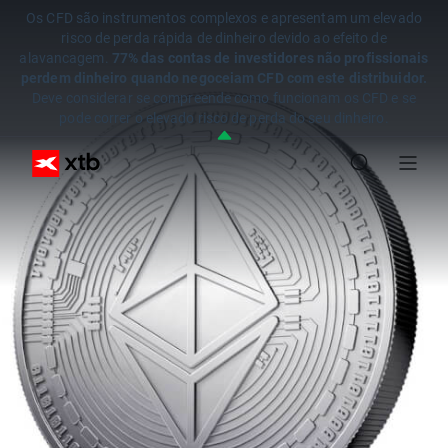
Os CFD são instrumentos complexos e apresentam um elevado
risco de perda rápida de dinheiro devido ao efeito de
alavancagem.
77% das contas de investidores não profissionais
perdem dinheiro quando negoceiam CFD com este distribuidor.
Deve considerar se compreende como funcionam os CFD e se
pode correr o elevado risco de perda do seu dinheiro.