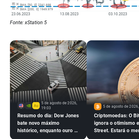
Fonte: xStation 5
5 de agosto de 2026,
5 de agosto de 2026,
19:03
Resumo do dia: Dow Jones
Criptomoedas: O Bi
bate novo máximo
ignora o otimismo 
histórico, enquanto ouro e
Street. Estará o m
prata sobem mais de 4%
em alta das cripto