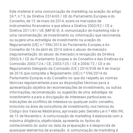
Este material é uma comunicação de marketing na aceção do artigo
24.º, n.º 3, da Diretiva 2014/65 / UE do Parlamento Europeu e do
Conselho, de 15 de maio de 2014, sobre os mercados de
instrumentos financeiros e que altera a Diretiva 2002/92 / CE e
Diretiva 2011/61/ UE (MiFID II). A comunicação de marketing não é
uma recomendação de investimento ou informação que recomenda
ou sugere uma estratégia de investimento na aceção do
Regulamento (UE) n.º 596/2014 do Parlamento Europeu e do
Conselho de 16 de abril de 2014 sobre o abuso de mercado
(regulamentação do abuso de mercado) e revogação da Diretiva
2003/6 / CE do Parlamento Europeu e do Conselho e das Diretivas da
Comissão 2003/124 / CE, 2003/125 / CE e 2004/72 / CE e do
Regulamento Delegado da Comissão (UE ) 2016/958 de 9 de março
de 2016 que completa o Regulamento (UE) n.º 596/2014 do
Parlamento Europeu e do Conselho no que diz respeito às normas
técnicas regulamentares para as disposições técnicas para a
apresentação objetiva de recomendações de investimento, ou outras
informações, recomendação ou sugestão de uma estratégia de
investimento e para a divulgação de interesses particulares ou
indicações de conflitos de interesse ou qualquer outro conselho,
incluindo na área de consultoria de investimento, nos termos do
Código dos Valores Mobiliários, aprovado pelo Decreto-Lei n.º 486/99,
de 13 de Novembro. A comunicação de marketing é elaborada com a
máxima diligência, objetividade, apresenta os factos do
conhecimento do autor na data da preparação e é desprovida de
quaisquer elementos de avaliação. A comunicação de marketing é