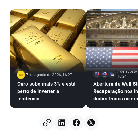
7 de agosto
7 de agosto de 2026, 16:27
16:24
Ouro sobe mais 3% e está
Abertura de Wall St
perto de inverter a
Recuperação nos ín
tendência
dados fracos no e