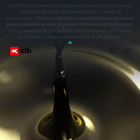
Os CFD são instrumentos complexos e apresentam um elevado
risco de perda rápida de dinheiro devido ao efeito de
alavancagem.
77% das contas de investidores não profissionais
perdem dinheiro quando negoceiam CFD com este distribuidor.
Deve considerar se compreende como funcionam os CFD e se
pode correr o elevado risco de perda do seu dinheiro.