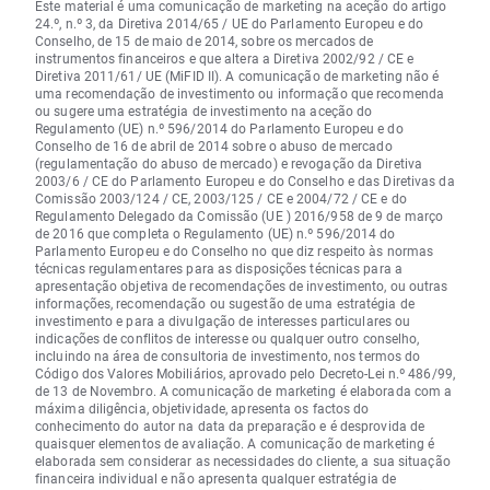
Este material é uma comunicação de marketing na aceção do artigo
24.º, n.º 3, da Diretiva 2014/65 / UE do Parlamento Europeu e do
Conselho, de 15 de maio de 2014, sobre os mercados de
instrumentos financeiros e que altera a Diretiva 2002/92 / CE e
Diretiva 2011/61/ UE (MiFID II). A comunicação de marketing não é
uma recomendação de investimento ou informação que recomenda
ou sugere uma estratégia de investimento na aceção do
Regulamento (UE) n.º 596/2014 do Parlamento Europeu e do
Conselho de 16 de abril de 2014 sobre o abuso de mercado
(regulamentação do abuso de mercado) e revogação da Diretiva
2003/6 / CE do Parlamento Europeu e do Conselho e das Diretivas da
Comissão 2003/124 / CE, 2003/125 / CE e 2004/72 / CE e do
Regulamento Delegado da Comissão (UE ) 2016/958 de 9 de março
de 2016 que completa o Regulamento (UE) n.º 596/2014 do
Parlamento Europeu e do Conselho no que diz respeito às normas
técnicas regulamentares para as disposições técnicas para a
apresentação objetiva de recomendações de investimento, ou outras
informações, recomendação ou sugestão de uma estratégia de
investimento e para a divulgação de interesses particulares ou
indicações de conflitos de interesse ou qualquer outro conselho,
incluindo na área de consultoria de investimento, nos termos do
Código dos Valores Mobiliários, aprovado pelo Decreto-Lei n.º 486/99,
de 13 de Novembro. A comunicação de marketing é elaborada com a
máxima diligência, objetividade, apresenta os factos do
conhecimento do autor na data da preparação e é desprovida de
quaisquer elementos de avaliação. A comunicação de marketing é
elaborada sem considerar as necessidades do cliente, a sua situação
financeira individual e não apresenta qualquer estratégia de