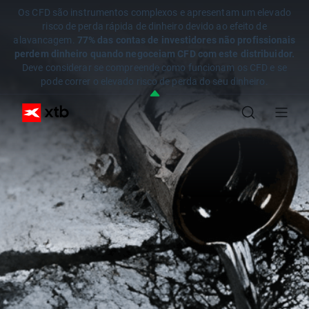
Os CFD são instrumentos complexos e apresentam um elevado
risco de perda rápida de dinheiro devido ao efeito de
alavancagem.
77% das contas de investidores não profissionais
perdem dinheiro quando negoceiam CFD com este distribuidor.
Deve considerar se compreende como funcionam os CFD e se
pode correr o elevado risco de perda do seu dinheiro.