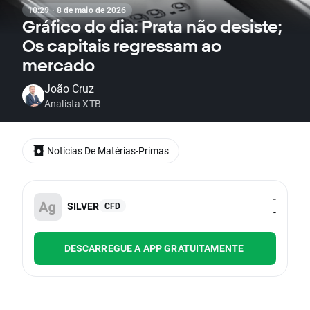
10:29 · 8 de maio de 2026
Gráfico do dia: Prata não desiste;
Os capitais regressam ao
mercado
João Cruz
Analista XTB
Notícias De Matérias-Primas
-
SILVER
CFD
-
DESCARREGUE A APP GRATUITAMENTE