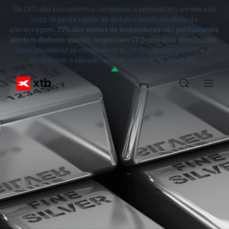
Os CFD são instrumentos complexos e apresentam um elevado
risco de perda rápida de dinheiro devido ao efeito de
alavancagem.
77% das contas de investidores não profissionais
perdem dinheiro quando negoceiam CFD com este distribuidor.
Deve considerar se compreende como funcionam os CFD e se
pode correr o elevado risco de perda do seu dinheiro.