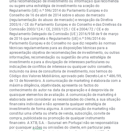
uma recomendação de investimento ou informação que recomenda
ou sugere uma estratégia de investimento na aceção do
Regulamento (UE) n.º 596/2014 do Parlamento Europeu e do
Conselho de 16 de abril de 2014 sobre o abuso de mercado
(regulamentação do abuso de mercado) e revogação da Diretiva
2003/6 / CE do Parlamento Europeu e do Conselho e das Diretivas da
Comissão 2003/124 / CE, 2003/125 / CE e 2004/72 / CE e do
Regulamento Delegado da Comissão (UE ) 2016/958 de 9 de março
de 2016 que completa o Regulamento (UE) n.º 596/2014 do
Parlamento Europeu e do Conselho no que diz respeito às normas
técnicas regulamentares para as disposições técnicas para a
apresentação objetiva de recomendações de investimento, ou outras
informações, recomendação ou sugestão de uma estratégia de
investimento e para a divulgação de interesses particulares ou
indicações de conflitos de interesse ou qualquer outro conselho,
incluindo na área de consultoria de investimento, nos termos do
Código dos Valores Mobiliários, aprovado pelo Decreto-Lei n.º 486/99,
de 13 de Novembro. A comunicação de marketing é elaborada com a
máxima diligência, objetividade, apresenta os factos do
conhecimento do autor na data da preparação e é desprovida de
quaisquer elementos de avaliação. A comunicação de marketing é
elaborada sem considerar as necessidades do cliente, a sua situação
financeira individual e não apresenta qualquer estratégia de
investimento de forma alguma. A comunicação de marketing não
constitui uma oferta ou oferta de venda, subscrição, convite de
compra, publicidade ou promoção de qualquer instrumento
financeiro. A XTB, S.A. - Sucursal em Portugal não se responsabiliza
por quaisquer
ações
ou omissões do cliente, em particular pela