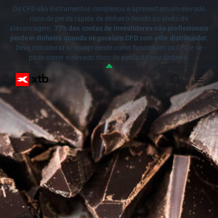
Os CFD são instrumentos complexos e apresentam um elevado
risco de perda rápida de dinheiro devido ao efeito de
alavancagem.
77% das contas de investidores não profissionais
perdem dinheiro quando negoceiam CFD com este distribuidor.
Deve considerar se compreende como funcionam os CFD e se
pode correr o elevado risco de perda do seu dinheiro.