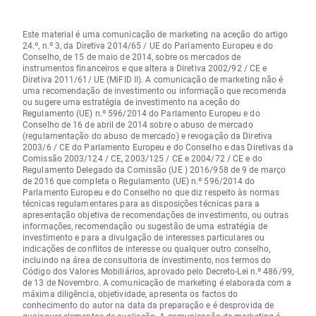
Este material é uma comunicação de marketing na aceção do artigo
24.º, n.º 3, da Diretiva 2014/65 / UE do Parlamento Europeu e do
Conselho, de 15 de maio de 2014, sobre os mercados de
instrumentos financeiros e que altera a Diretiva 2002/92 / CE e
Diretiva 2011/61/ UE (MiFID II). A comunicação de marketing não é
uma recomendação de investimento ou informação que recomenda
ou sugere uma estratégia de investimento na aceção do
Regulamento (UE) n.º 596/2014 do Parlamento Europeu e do
Conselho de 16 de abril de 2014 sobre o abuso de mercado
(regulamentação do abuso de mercado) e revogação da Diretiva
2003/6 / CE do Parlamento Europeu e do Conselho e das Diretivas da
Comissão 2003/124 / CE, 2003/125 / CE e 2004/72 / CE e do
Regulamento Delegado da Comissão (UE ) 2016/958 de 9 de março
de 2016 que completa o Regulamento (UE) n.º 596/2014 do
Parlamento Europeu e do Conselho no que diz respeito às normas
técnicas regulamentares para as disposições técnicas para a
apresentação objetiva de recomendações de investimento, ou outras
informações, recomendação ou sugestão de uma estratégia de
investimento e para a divulgação de interesses particulares ou
indicações de conflitos de interesse ou qualquer outro conselho,
incluindo na área de consultoria de investimento, nos termos do
Código dos Valores Mobiliários, aprovado pelo Decreto-Lei n.º 486/99,
de 13 de Novembro. A comunicação de marketing é elaborada com a
máxima diligência, objetividade, apresenta os factos do
conhecimento do autor na data da preparação e é desprovida de
quaisquer elementos de avaliação. A comunicação de marketing é