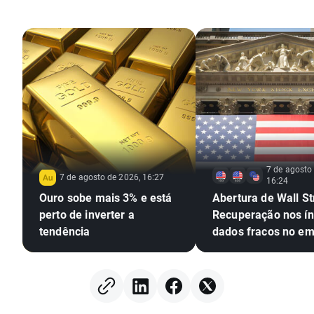
7 de agosto
7 de agosto de 2026, 16:27
16:24
Ouro sobe mais 3% e está
Abertura de Wall St
perto de inverter a
Recuperação nos ín
tendência
dados fracos no e