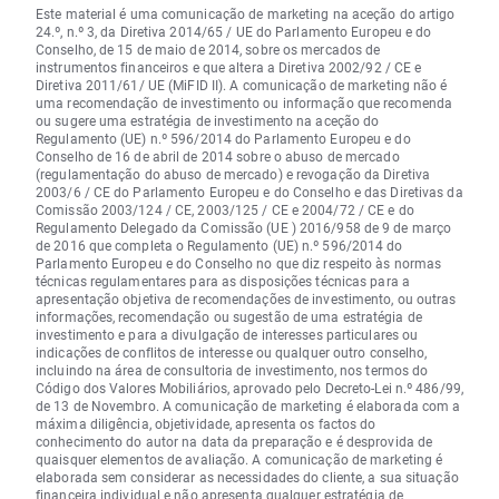
Este material é uma comunicação de marketing na aceção do artigo
24.º, n.º 3, da Diretiva 2014/65 / UE do Parlamento Europeu e do
Conselho, de 15 de maio de 2014, sobre os mercados de
instrumentos financeiros e que altera a Diretiva 2002/92 / CE e
Diretiva 2011/61/ UE (MiFID II). A comunicação de marketing não é
uma recomendação de investimento ou informação que recomenda
ou sugere uma estratégia de investimento na aceção do
Regulamento (UE) n.º 596/2014 do Parlamento Europeu e do
Conselho de 16 de abril de 2014 sobre o abuso de mercado
(regulamentação do abuso de mercado) e revogação da Diretiva
2003/6 / CE do Parlamento Europeu e do Conselho e das Diretivas da
Comissão 2003/124 / CE, 2003/125 / CE e 2004/72 / CE e do
Regulamento Delegado da Comissão (UE ) 2016/958 de 9 de março
de 2016 que completa o Regulamento (UE) n.º 596/2014 do
Parlamento Europeu e do Conselho no que diz respeito às normas
técnicas regulamentares para as disposições técnicas para a
apresentação objetiva de recomendações de investimento, ou outras
informações, recomendação ou sugestão de uma estratégia de
investimento e para a divulgação de interesses particulares ou
indicações de conflitos de interesse ou qualquer outro conselho,
incluindo na área de consultoria de investimento, nos termos do
Código dos Valores Mobiliários, aprovado pelo Decreto-Lei n.º 486/99,
de 13 de Novembro. A comunicação de marketing é elaborada com a
máxima diligência, objetividade, apresenta os factos do
conhecimento do autor na data da preparação e é desprovida de
quaisquer elementos de avaliação. A comunicação de marketing é
elaborada sem considerar as necessidades do cliente, a sua situação
financeira individual e não apresenta qualquer estratégia de