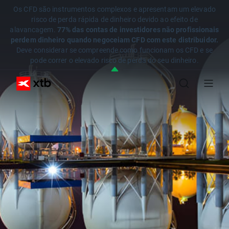
Os CFD são instrumentos complexos e apresentam um elevado
risco de perda rápida de dinheiro devido ao efeito de
alavancagem.
77% das contas de investidores não profissionais
perdem dinheiro quando negoceiam CFD com este distribuidor.
Deve considerar se compreende como funcionam os CFD e se
pode correr o elevado risco de perda do seu dinheiro.