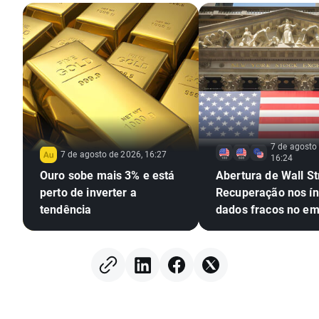
7 de agosto
7 de agosto de 2026, 16:27
16:24
Ouro sobe mais 3% e está
Abertura de Wall St
perto de inverter a
Recuperação nos ín
tendência
dados fracos no e