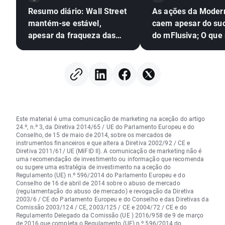
Resumo diário: Wall Street
As ações da Moder
mantém-se estável,
caem apesar do su
apesar da fraqueza das
do mFlusiva; O que
ações do setor das
segue para o gigan
memórias e da subida do
mercado das vacin
preço do petróleo
ARNm?
Este material é uma comunicação de marketing na aceção do artigo
24.º, n.º 3, da Diretiva 2014/65 / UE do Parlamento Europeu e do
Conselho, de 15 de maio de 2014, sobre os mercados de
instrumentos financeiros e que altera a Diretiva 2002/92 / CE e
Diretiva 2011/61/ UE (MiFID II). A comunicação de marketing não é
uma recomendação de investimento ou informação que recomenda
ou sugere uma estratégia de investimento na aceção do
Regulamento (UE) n.º 596/2014 do Parlamento Europeu e do
Conselho de 16 de abril de 2014 sobre o abuso de mercado
(regulamentação do abuso de mercado) e revogação da Diretiva
2003/6 / CE do Parlamento Europeu e do Conselho e das Diretivas da
Comissão 2003/124 / CE, 2003/125 / CE e 2004/72 / CE e do
Regulamento Delegado da Comissão (UE ) 2016/958 de 9 de março
de 2016 que completa o Regulamento (UE) n.º 596/2014 do