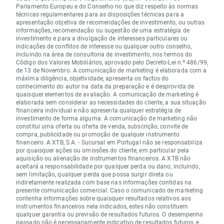
Parlamento Europeu e do Conselho no que diz respeito às normas
técnicas regulamentares para as disposições técnicas para a
apresentação objetiva de recomendações de investimento, ou outras
informações, recomendação ou sugestão de uma estratégia de
investimento e para a divulgação de interesses particulares ou
indicações de conflitos de interesse ou qualquer outro conselho,
incluindo na área de consultoria de investimento, nos termos do
Código dos Valores Mobiliários, aprovado pelo Decreto-Lei n.º 486/99,
de 13 de Novembro. A comunicação de marketing é elaborada com a
máxima diligência, objetividade, apresenta os factos do
conhecimento do autor na data da preparação e é desprovida de
quaisquer elementos de avaliação. A comunicação de marketing é
elaborada sem considerar as necessidades do cliente, a sua situação
financeira individual e não apresenta qualquer estratégia de
investimento de forma alguma. A comunicação de marketing não
constitui uma oferta ou oferta de venda, subscrição, convite de
compra, publicidade ou promoção de qualquer instrumento
financeiro. A XTB, S.A. - Sucursal em Portugal não se responsabiliza
por quaisquer ações ou omissões do cliente, em particular pela
aquisição ou alienação de instrumentos financeiros. A XTB não
aceitará a responsabilidade por qualquer perda ou dano, incluindo,
sem limitação, qualquer perda que possa surgir direta ou
indiretamente realizada com base nas informações contidas na
presente comunicação comercial. Caso o comunicado de marketing
contenha informações sobre quaisquer resultados relativos aos
instrumentos financeiros nela indicados, estes não constituem
qualquer garantia ou previsão de resultados futuros. O desempenho
passado não é necessariamente indicativo de resultados futuros, e