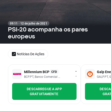
09:11 · 12 de julho de 2021
PSI-20 acompanha os pares
europeus
Notícias De Ações
-
Millennium BCP
Galp Ene
CFD
-
BCP.PT, Banco Comercial Portugues SA
GALP.PT, 
DESCARREGUE A APP
DESCA
GRATUITAMENTE
GRA