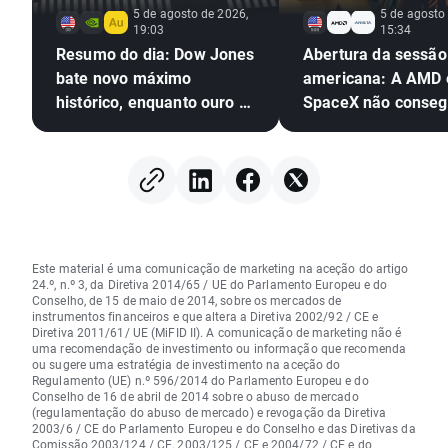
5 de agosto de 2026,
5 de agosto
19:03
15:34
Resumo do dia: Dow Jones
Abertura da sessão
bate novo máximo
americana: A AMD 
histórico, enquanto ouro e
SpaceX não conseg
prata sobem mais de 4%
impressionar, mas 
mercado em geral
continua a mostrar
resiliente
Este material é uma comunicação de marketing na aceção do artigo
24.º, n.º 3, da Diretiva 2014/65 / UE do Parlamento Europeu e do
Conselho, de 15 de maio de 2014, sobre os mercados de
instrumentos financeiros e que altera a Diretiva 2002/92 / CE e
Diretiva 2011/61/ UE (MiFID II). A comunicação de marketing não é
uma recomendação de investimento ou informação que recomenda
ou sugere uma estratégia de investimento na aceção do
Regulamento (UE) n.º 596/2014 do Parlamento Europeu e do
Conselho de 16 de abril de 2014 sobre o abuso de mercado
(regulamentação do abuso de mercado) e revogação da Diretiva
2003/6 / CE do Parlamento Europeu e do Conselho e das Diretivas da
Comissão 2003/124 / CE, 2003/125 / CE e 2004/72 / CE e do