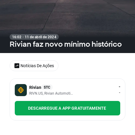
16:02 · 11 de abril de 2024
Rivian faz novo mínimo histórico
Notícias De Ações
-
Rivian
STC
-
RIVN.US, Rivian Automotive Inc - Class A
DESCARREGUE A APP GRATUITAMENTE