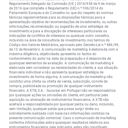
Regulamento Delegado da Comissão (UE ) 2016/958 de 9 de março
de 2016 que completa o Regulamento (UE) n.º 596/2014 do
Parlamento Europeu e do Conselho no que diz respeito às normas
técnicas regulamentares para as disposições técnicas para a
apresentação objetiva de recomendações de investimento, ou outras
informações, recomendação ou sugestão de uma estratégia de
investimento e para a divulgação de interesses particulares ou
indicações de conflitos de interesse ou qualquer outro conselho,
incluindo na área de consultoria de investimento, nos termos do
Código dos Valores Mobiliários, aprovado pelo Decreto-Lei n.º 486/99,
de 13 de Novembro. A comunicação de marketing é elaborada com a
máxima diligência, objetividade, apresenta os factos do
conhecimento do autor na data da preparação e é desprovida de
quaisquer elementos de avaliação. A comunicação de marketing é
elaborada sem considerar as necessidades do cliente, a sua situação
financeira individual e não apresenta qualquer estratégia de
investimento de forma alguma. A comunicação de marketing não
constitui uma oferta ou oferta de venda, subscrição, convite de
compra, publicidade ou promoção de qualquer instrumento
financeiro. A XTB, S.A. - Sucursal em Portugal não se responsabiliza
por quaisquer ações ou omissões do cliente, em particular pela
aquisição ou alienação de instrumentos financeiros. A XTB não
aceitará a responsabilidade por qualquer perda ou dano, incluindo,
sem limitação, qualquer perda que possa surgir direta ou
indiretamente realizada com base nas informações contidas na
presente comunicação comercial. Caso o comunicado de marketing
contenha informações sobre quaisquer resultados relativos aos
instrumentos financeiros nela indicados, estes não constituem