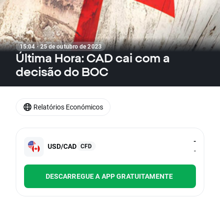
15:04 · 25 de outubro de 2023
Última Hora: CAD cai com a
decisão do BOC
Relatórios Económicos
-
USD/CAD
CFD
-
DESCARREGUE A APP GRATUITAMENTE