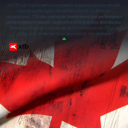
Os CFD são instrumentos complexos e apresentam um elevado
risco de perda rápida de dinheiro devido ao efeito de
alavancagem.
77% das contas de investidores não profissionais
perdem dinheiro quando negoceiam CFD com este distribuidor.
Deve considerar se compreende como funcionam os CFD e se
pode correr o elevado risco de perda do seu dinheiro.