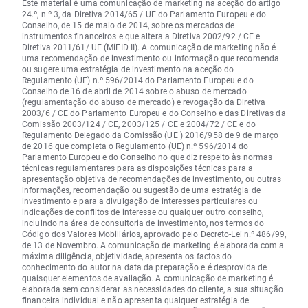
Este material é uma comunicação de marketing na aceção do artigo
24.º, n.º 3, da Diretiva 2014/65 / UE do Parlamento Europeu e do
Conselho, de 15 de maio de 2014, sobre os mercados de
instrumentos financeiros e que altera a Diretiva 2002/92 / CE e
Diretiva 2011/61/ UE (MiFID II). A comunicação de marketing não é
uma recomendação de investimento ou informação que recomenda
ou sugere uma estratégia de investimento na aceção do
Regulamento (UE) n.º 596/2014 do Parlamento Europeu e do
Conselho de 16 de abril de 2014 sobre o abuso de mercado
(regulamentação do abuso de mercado) e revogação da Diretiva
2003/6 / CE do Parlamento Europeu e do Conselho e das Diretivas da
Comissão 2003/124 / CE, 2003/125 / CE e 2004/72 / CE e do
Regulamento Delegado da Comissão (UE ) 2016/958 de 9 de março
de 2016 que completa o Regulamento (UE) n.º 596/2014 do
Parlamento Europeu e do Conselho no que diz respeito às normas
técnicas regulamentares para as disposições técnicas para a
apresentação objetiva de recomendações de investimento, ou outras
informações, recomendação ou sugestão de uma estratégia de
investimento e para a divulgação de interesses particulares ou
indicações de conflitos de interesse ou qualquer outro conselho,
incluindo na área de consultoria de investimento, nos termos do
Código dos Valores Mobiliários, aprovado pelo Decreto-Lei n.º 486/99,
de 13 de Novembro. A comunicação de marketing é elaborada com a
máxima diligência, objetividade, apresenta os factos do
conhecimento do autor na data da preparação e é desprovida de
quaisquer elementos de avaliação. A comunicação de marketing é
elaborada sem considerar as necessidades do cliente, a sua situação
financeira individual e não apresenta qualquer estratégia de