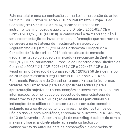
Este material é uma comunicação de marketing na aceção do artigo
24.º, n.º 3, da Diretiva 2014/65 / UE do Parlamento Europeu e do
Conselho, de 15 de maio de 2014, sobre os mercados de
instrumentos financeiros e que altera a Diretiva 2002/92 / CE e
Diretiva 2011/61/ UE (MiFID II). A comunicação de marketing não é
uma recomendação de investimento ou informação que recomenda
ou sugere uma estratégia de investimento na aceção do
Regulamento (UE) n.º 596/2014 do Parlamento Europeu e do
Conselho de 16 de abril de 2014 sobre o abuso de mercado
(regulamentação do abuso de mercado) e revogação da Diretiva
2003/6 / CE do Parlamento Europeu e do Conselho e das Diretivas da
Comissão 2003/124 / CE, 2003/125 / CE e 2004/72 / CE e do
Regulamento Delegado da Comissão (UE ) 2016/958 de 9 de março
de 2016 que completa o Regulamento (UE) n.º 596/2014 do
Parlamento Europeu e do Conselho no que diz respeito às normas
técnicas regulamentares para as disposições técnicas para a
apresentação objetiva de recomendações de investimento, ou outras
informações, recomendação ou sugestão de uma estratégia de
investimento e para a divulgação de interesses particulares ou
indicações de conflitos de interesse ou qualquer outro conselho,
incluindo na área de consultoria de investimento, nos termos do
Código dos Valores Mobiliários, aprovado pelo Decreto-Lei n.º 486/99,
de 13 de Novembro. A comunicação de marketing é elaborada com a
máxima diligência, objetividade, apresenta os factos do
conhecimento do autor na data da preparação e é desprovida de