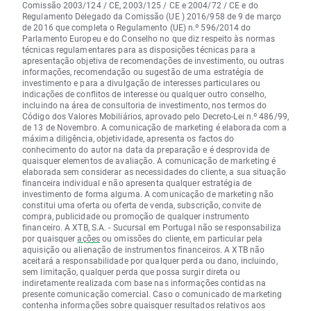
Comissão 2003/124 / CE, 2003/125 / CE e 2004/72 / CE e do
Regulamento Delegado da Comissão (UE ) 2016/958 de 9 de março
de 2016 que completa o Regulamento (UE) n.º 596/2014 do
Parlamento Europeu e do Conselho no que diz respeito às normas
técnicas regulamentares para as disposições técnicas para a
apresentação objetiva de recomendações de investimento, ou outras
informações, recomendação ou sugestão de uma estratégia de
investimento e para a divulgação de interesses particulares ou
indicações de conflitos de interesse ou qualquer outro conselho,
incluindo na área de consultoria de investimento, nos termos do
Código dos Valores Mobiliários, aprovado pelo Decreto-Lei n.º 486/99,
de 13 de Novembro. A comunicação de marketing é elaborada com a
máxima diligência, objetividade, apresenta os factos do
conhecimento do autor na data da preparação e é desprovida de
quaisquer elementos de avaliação. A comunicação de marketing é
elaborada sem considerar as necessidades do cliente, a sua situação
financeira individual e não apresenta qualquer estratégia de
investimento de forma alguma. A comunicação de marketing não
constitui uma oferta ou oferta de venda, subscrição, convite de
compra, publicidade ou promoção de qualquer instrumento
financeiro. A XTB, S.A. - Sucursal em Portugal não se responsabiliza
por quaisquer
ações
ou omissões do cliente, em particular pela
aquisição ou alienação de instrumentos financeiros. A XTB não
aceitará a responsabilidade por qualquer perda ou dano, incluindo,
sem limitação, qualquer perda que possa surgir direta ou
indiretamente realizada com base nas informações contidas na
presente comunicação comercial. Caso o comunicado de marketing
contenha informações sobre quaisquer resultados relativos aos