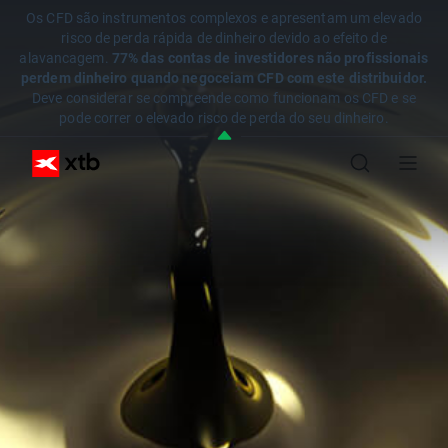
Os CFD são instrumentos complexos e apresentam um elevado
risco de perda rápida de dinheiro devido ao efeito de
alavancagem.
77% das contas de investidores não profissionais
perdem dinheiro quando negoceiam CFD com este distribuidor.
Deve considerar se compreende como funcionam os CFD e se
pode correr o elevado risco de perda do seu dinheiro.